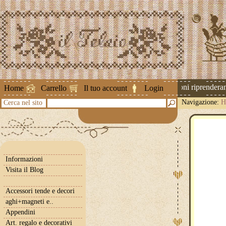
Attenzione ! Le spedizioni riprenderanno
Home
Carrello
Il tuo account
Login
Navigazione:
H
Cerca nel sito
Informazioni
Visita il Blog
Accessori tende e decori
aghi+magneti e..
Appendini
Art. regalo e decorativi