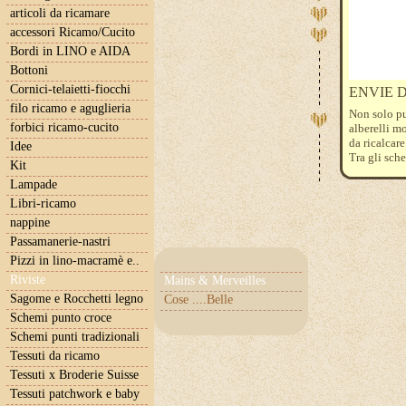
articoli da ricamare
accessori Ricamo/Cucito
Bordi in LINO e AIDA
Bottoni
Cornici-telaietti-fiocchi
ENVIE D
filo ricamo e aguglieria
Non solo pu
forbici ricamo-cucito
alberelli 
da ricalcare
Idee
Tra gli sch
Kit
simpaticiss
Lampade
Libri-ricamo
nappine
Passamanerie-nastri
Pizzi in lino-macramè e..
Riviste
Mains & Merveilles
Sagome e Rocchetti legno
Cose ....Belle
Schemi punto croce
Schemi punti tradizionali
Tessuti da ricamo
Tessuti x Broderie Suisse
Tessuti patchwork e baby