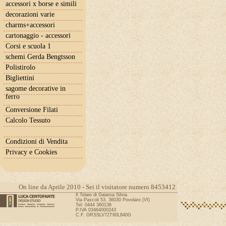
accessori x borse e simili
decorazioni varie
charms+accessori
cartonaggio - accessori
Corsi e scuola 1
schemi Gerda Bengtsson
Polistirolo
Bigliettini
sagome decorative in
ferro
Conversione Filati
Calcolo Tessuto
Condizioni di Vendita
Privacy e Cookies
On line da Aprile 2010 - Sei il visitatore numero 8453412
Il Telaio di Gaiarsa Silvia
Via Pascoli 53, 36030 Povolaro (VI)
Tel: 0444 360136
P.IVA 03464000243
C.F. GRSSLV72T60L840G