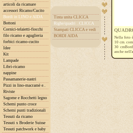
articoli da ricamare
accessori Ricamo/Cucito
Bordi in LINO e AIDA
Tinta unita CLICCA
Bottoni
Righe/quadri ..CLICCA
Cornici-telaietti-fiocchi
Stampati CLICCA e vedi
QUADRO
filo ricamo e aguglieria
BORDI AIDA
Nella foto 
forbici ricamo-cucito
10 cm. come
30 cmBordo
Idee
anche nell'a
Kit
Lampade
Libri-ricamo
nappine
Passamanerie-nastri
Pizzi in lino-macramè e..
Riviste
Sagome e Rocchetti legno
Schemi punto croce
Schemi punti tradizionali
Tessuti da ricamo
Tessuti x Broderie Suisse
Tessuti patchwork e baby