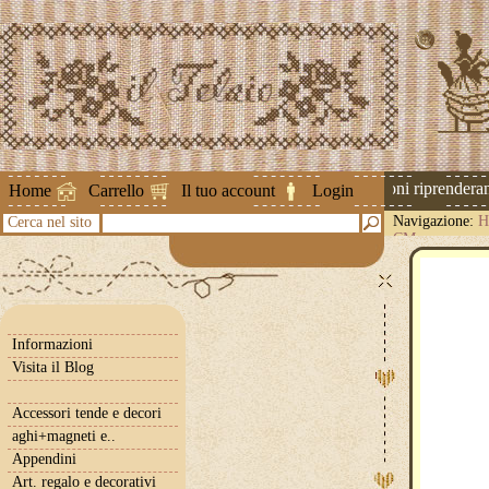
Attenzione ! Le spedizioni riprenderann
Home
Carrello
Il tuo account
Login
Navigazione:
H
Cerca nel sito
CM
Informazioni
Visita il Blog
Accessori tende e decori
aghi+magneti e..
Appendini
Art. regalo e decorativi