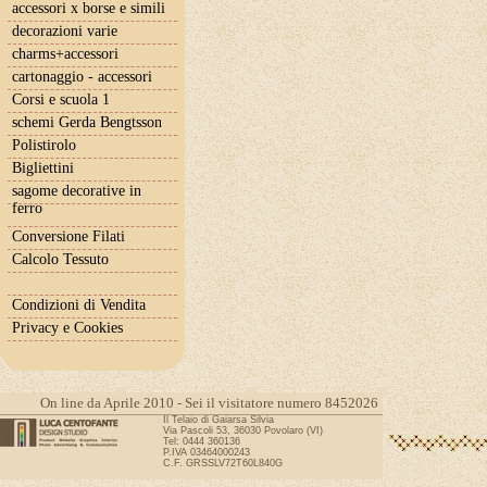
accessori x borse e simili
decorazioni varie
charms+accessori
cartonaggio - accessori
Corsi e scuola 1
schemi Gerda Bengtsson
Polistirolo
Bigliettini
sagome decorative in
ferro
Conversione Filati
Calcolo Tessuto
Condizioni di Vendita
Privacy e Cookies
On line da Aprile 2010 - Sei il visitatore numero 8452026
Il Telaio di Gaiarsa Silvia
Via Pascoli 53, 36030 Povolaro (VI)
Tel: 0444 360136
P.IVA 03464000243
C.F. GRSSLV72T60L840G