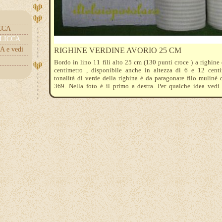
ICCA
.CLICCA
A e vedi
RIGHINE VERDINE AVORIO 25 CM
Bordo in lino 11 fili alto 25 cm (130 punti croce ) a righin
centimetro , disponibile anche in altezza di 6 e 12 centi
tonalità di verde della righina è da paragonare filo mulinè
369. Nella foto è il primo a destra. Per qualche idea vedi 
schemi il telaio o il nostro blog http://iltelaiopovolaro.over-bl
Il prezzo si riferisce a 10 cm. come unità di misura minima. E
l'ordine quantità 3 = 30 cm