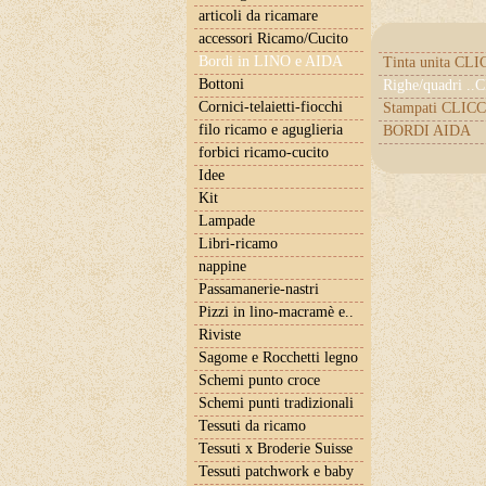
articoli da ricamare
accessori Ricamo/Cucito
Bordi in LINO e AIDA
Tinta unita CL
Bottoni
Righe/quadri .
Cornici-telaietti-fiocchi
Stampati CLICC
filo ricamo e aguglieria
BORDI AIDA
forbici ricamo-cucito
Idee
Kit
Lampade
Libri-ricamo
nappine
Passamanerie-nastri
Pizzi in lino-macramè e..
Riviste
Sagome e Rocchetti legno
Schemi punto croce
Schemi punti tradizionali
Tessuti da ricamo
Tessuti x Broderie Suisse
Tessuti patchwork e baby