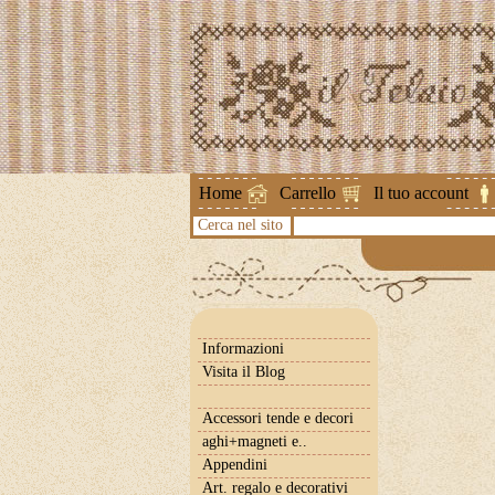
Attenzione !
Home
Carrello
Il tuo account
Cerca nel sito
Informazioni
Visita il Blog
Accessori tende e decori
aghi+magneti e..
Appendini
Art. regalo e decorativi