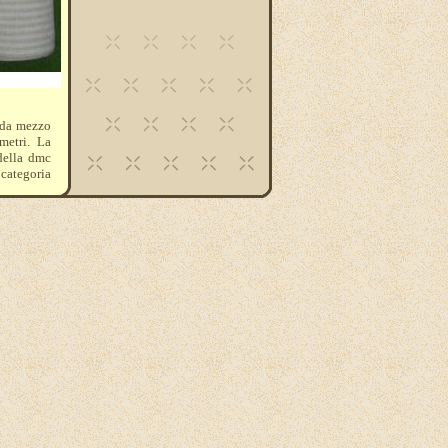
e da mezzo
metri. La
 della dmc
categoria
og.it/
sempio per