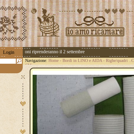
 Le spedizioni riprenderanno il 2 settembre
Login
Navigazione:
Home
-
Bordi in LINO e AIDA
-
Righe/quadri .
CM