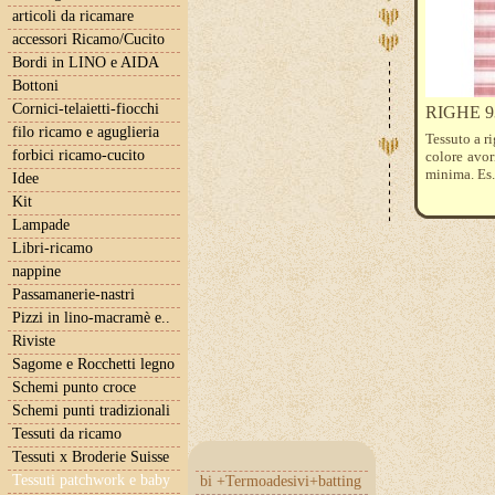
articoli da ricamare
accessori Ricamo/Cucito
Bordi in LINO e AIDA
Bottoni
Cornici-telaietti-fiocchi
RIGHE 9
filo ricamo e aguglieria
Tessuto a r
forbici ricamo-cucito
colore avor
minima. Es.
Idee
Kit
Lampade
Libri-ricamo
nappine
Passamanerie-nastri
Pizzi in lino-macramè e..
Riviste
Sagome e Rocchetti legno
Schemi punto croce
Schemi punti tradizionali
Tessuti da ricamo
Tessuti x Broderie Suisse
Tessuti patchwork e baby
bi +Termoadesivi+batting