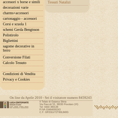
accessori x borse e simili
Tessuti Natalizi
decorazioni varie
charms+accessori
cartonaggio - accessori
Corsi e scuola 1
schemi Gerda Bengtsson
Polistirolo
Bigliettini
sagome decorative in
ferro
Conversione Filati
Calcolo Tessuto
Condizioni di Vendita
Privacy e Cookies
On line da Aprile 2010 - Sei il visitatore numero 8459243
Il Telaio di Gaiarsa Silvia
Via Pascoli 53, 36030 Povolaro (VI)
Tel: 0444 360136
P.IVA 03464000243
C.F. GRSSLV72T60L840G