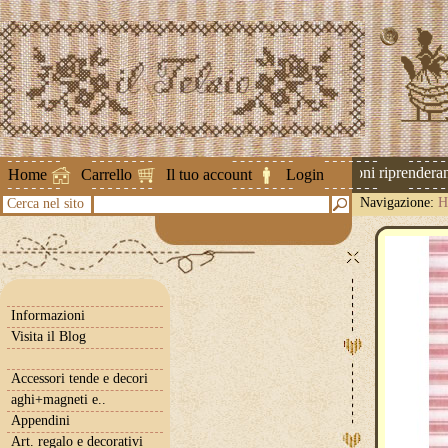
Attenzione ! Le spedizioni riprenderanno
Home
Carrello
Il tuo account
Login
Navigazione:
H
Cerca nel sito
Informazioni
Visita il Blog
Accessori tende e decori
aghi+magneti e..
Appendini
Art. regalo e decorativi