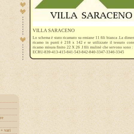
VILLA SARACENO
Lo schema è stato ricamato su emiane 11 fili bianca .La dime
ricamo in punti è 218 x 142 e se utilizzate il tessuto cons
ricamo misura finito 22 X 26 .I fili mulinè che servono sono 
ECRU-839-413-415-841-543-842-840-3347-3346-3345
re
+ vari