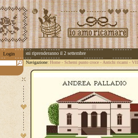
 Le spedizioni riprenderanno il 2 settembre
Login
Navigazione:
Home
-
Schemi punto croce
-
Antichi ricami
-
VI