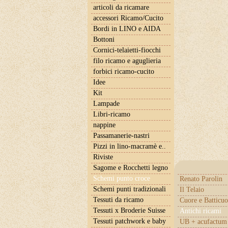
articoli da ricamare
accessori Ricamo/Cucito
Bordi in LINO e AIDA
Bottoni
Cornici-telaietti-fiocchi
filo ricamo e aguglieria
forbici ricamo-cucito
Idee
Kit
Lampade
Libri-ricamo
nappine
Passamanerie-nastri
Pizzi in lino-macramè e..
Riviste
Sagome e Rocchetti legno
Schemi punto croce
Renato Parolin
Schemi punti tradizionali
Il Telaio
Tessuti da ricamo
Cuore e Batticuo
Tessuti x Broderie Suisse
Antichi ricami
Tessuti patchwork e baby
UB + acufactum 