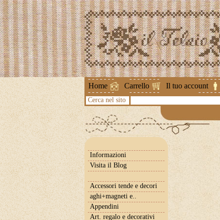
Attenzione !
Home
Carrello
Il tuo account
Cerca nel sito
Informazioni
Visita il Blog
Accessori tende e decori
aghi+magneti e..
Appendini
Art. regalo e decorativi