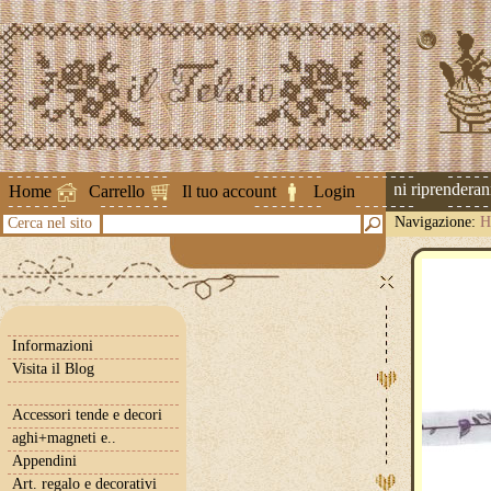
Attenzione ! Le spedizioni riprenderanno 
Home
Carrello
Il tuo account
Login
Navigazione:
H
Cerca nel sito
Informazioni
Visita il Blog
Accessori tende e decori
aghi+magneti e..
Appendini
Art. regalo e decorativi