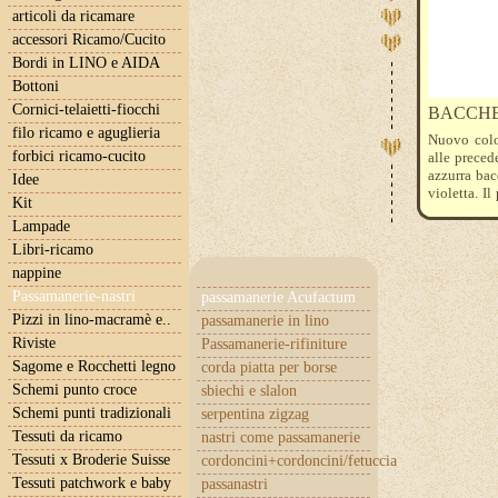
articoli da ricamare
accessori Ricamo/Cucito
Bordi in LINO e AIDA
Bottoni
Cornici-telaietti-fiocchi
BACCHE
filo ricamo e aguglieria
Nuovo colo
forbici ricamo-cucito
alle preced
azzurra bac
Idee
violetta. I
Kit
ne acquiste
Lampade
Libri-ricamo
nappine
Passamanerie-nastri
passamanerie Acufactum
Pizzi in lino-macramè e..
passamanerie in lino
Riviste
Passamanerie-rifiniture
Sagome e Rocchetti legno
corda piatta per borse
Schemi punto croce
sbiechi e slalon
Schemi punti tradizionali
serpentina zigzag
Tessuti da ricamo
nastri come passamanerie
Tessuti x Broderie Suisse
cordoncini+cordoncini/fetuccia
Tessuti patchwork e baby
passanastri