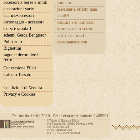
accessori x borse e simili
pon pon
decorazioni varie
passamaria effetto lana
charms+accessori
natalizi
cartonaggio - accessori
bordure e-o tramezzo
Corsi e scuola 1
ricamo-cucito-scritte
schemi Gerda Bengtsson
nastri per fiocchi
Polistirolo
passamanerie con
cuoricini
Bigliettini
sagome decorative in
ferro
Conversione Filati
Calcolo Tessuto
Condizioni di Vendita
Privacy e Cookies
On line da Aprile 2010 - Sei il visitatore numero 8465901
Il Telaio di Gaiarsa Silvia
Via Pascoli 53, 36030 Povolaro (VI)
Tel: 0444 360136
P.IVA 03464000243
C.F. GRSSLV72T60L840G