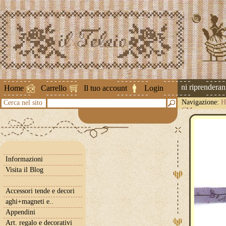
Attenzione ! Le spedizioni riprenderanno 
Home
Carrello
Il tuo account
Login
Navigazione:
H
Cerca nel sito
CM
Informazioni
Visita il Blog
Accessori tende e decori
aghi+magneti e..
Appendini
Art. regalo e decorativi