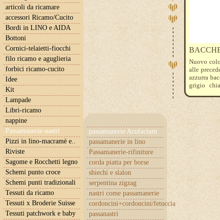
articoli da ricamare
accessori Ricamo/Cucito
Bordi in LINO e AIDA
Bottoni
Cornici-telaietti-fiocchi
BACCHE
filo ricamo e aguglieria
Nuovo colo
forbici ricamo-cucito
alle preced
azzurra bac
Idee
grigio chi
Kit
nell'ordine
Lampade
Libri-ricamo
nappine
Passamanerie-nastri
passamanerie Acufactum
Pizzi in lino-macramè e..
passamanerie in lino
Riviste
Passamanerie-rifiniture
Sagome e Rocchetti legno
corda piatta per borse
Schemi punto croce
sbiechi e slalon
Schemi punti tradizionali
serpentina zigzag
Tessuti da ricamo
nastri come passamanerie
Tessuti x Broderie Suisse
cordoncini+cordoncini/fetuccia
Tessuti patchwork e baby
passanastri