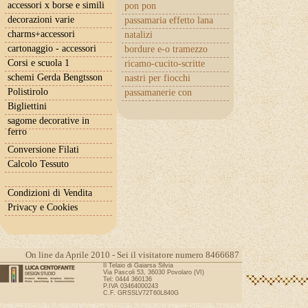
accessori x borse e simili
pon pon
decorazioni varie
passamaria effetto lana
charms+accessori
natalizi
cartonaggio - accessori
bordure e-o tramezzo
Corsi e scuola 1
ricamo-cucito-scritte
schemi Gerda Bengtsson
nastri per fiocchi
Polistirolo
passamanerie con
cuoricini
Bigliettini
sagome decorative in
ferro
Conversione Filati
Calcolo Tessuto
Condizioni di Vendita
Privacy e Cookies
On line da Aprile 2010 - Sei il visitatore numero 8466687
Il Telaio di Gaiarsa Silvia
Via Pascoli 53, 36030 Povolaro (VI)
Tel: 0444 360136
P.IVA 03464000243
C.F. GRSSLV72T60L840G