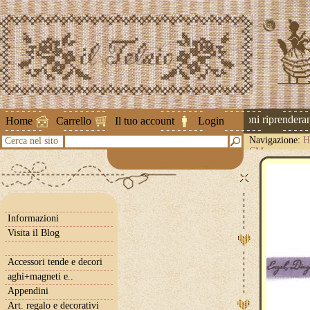
Attenzione ! Le spedizioni riprenderanno
Home
Carrello
Il tuo account
Login
Navigazione:
H
Cerca nel sito
CM
Informazioni
Visita il Blog
Accessori tende e decori
aghi+magneti e..
Appendini
Art. regalo e decorativi