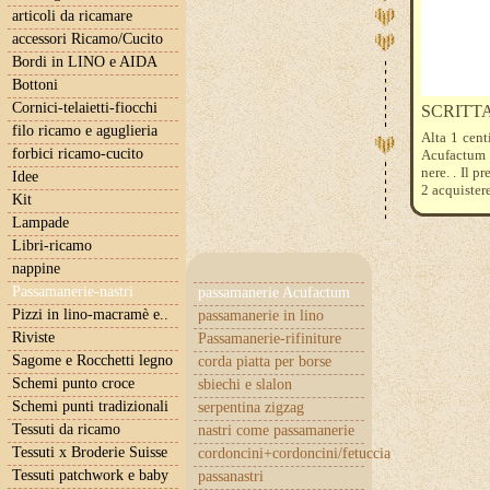
articoli da ricamare
accessori Ricamo/Cucito
Bordi in LINO e AIDA
Bottoni
Cornici-telaietti-fiocchi
SCRITT
filo ricamo e aguglieria
Alta 1 cent
forbici ricamo-cucito
Acufactum .
nere. . Il p
Idee
2 acquister
Kit
Lampade
Libri-ricamo
nappine
Passamanerie-nastri
passamanerie Acufactum
Pizzi in lino-macramè e..
passamanerie in lino
Riviste
Passamanerie-rifiniture
Sagome e Rocchetti legno
corda piatta per borse
Schemi punto croce
sbiechi e slalon
Schemi punti tradizionali
serpentina zigzag
Tessuti da ricamo
nastri come passamanerie
Tessuti x Broderie Suisse
cordoncini+cordoncini/fetuccia
Tessuti patchwork e baby
passanastri