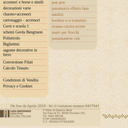
accessori x borse e simili
pon pon
decorazioni varie
passamaria effetto lana
charms+accessori
natalizi
cartonaggio - accessori
bordure e-o tramezzo
Corsi e scuola 1
ricamo-cucito-scritte
schemi Gerda Bengtsson
nastri per fiocchi
Polistirolo
passamanerie con
cuoricini
Bigliettini
sagome decorative in
ferro
Conversione Filati
Calcolo Tessuto
Condizioni di Vendita
Privacy e Cookies
On line da Aprile 2010 - Sei il visitatore numero 8457641
Il Telaio di Gaiarsa Silvia
Via Pascoli 53, 36030 Povolaro (VI)
Tel: 0444 360136
P.IVA 03464000243
C.F. GRSSLV72T60L840G