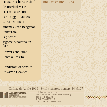
accessori x borse e simili
lini - misto lino - Aida
con lurex
decorazioni varie
charms+accessori
cartonaggio - accessori
Corsi e scuola 1
schemi Gerda Bengtsson
Polistirolo
Bigliettini
sagome decorative in
ferro
Conversione Filati
Calcolo Tessuto
Condizioni di Vendita
Privacy e Cookies
On line da Aprile 2010 - Sei il visitatore numero 8449197
Il Telaio di Gaiarsa Silvia
Via Pascoli 53, 36030 Povolaro (VI)
Tel: 0444 360136
P.IVA 03464000243
C.F. GRSSLV72T60L840G