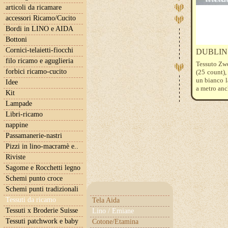
articoli da ricamare
accessori Ricamo/Cucito
Bordi in LINO e AIDA
Bottoni
Cornici-telaietti-fiocchi
DUBLIN 1
filo ricamo e aguglieria
Tessuto Zwe
forbici ricamo-cucito
(25 count),
un bianco l
Idee
a metro anc
Kit
si riferisc
Lampade
quantità: 3
Libri-ricamo
nappine
Passamanerie-nastri
Pizzi in lino-macramè e..
Riviste
Sagome e Rocchetti legno
Schemi punto croce
Schemi punti tradizionali
Tessuti da ricamo
Tela Aida
Tessuti x Broderie Suisse
Lino / Emiane
Tessuti patchwork e baby
Cotone/Etamina