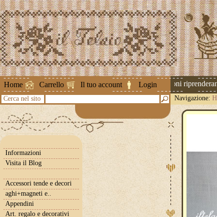
Attenzione ! Le spedizioni riprenderanno
Home
Carrello
Il tuo account
Login
Navigazione:
H
Cerca nel sito
Informazioni
Visita il Blog
Accessori tende e decori
aghi+magneti e..
Appendini
Art. regalo e decorativi