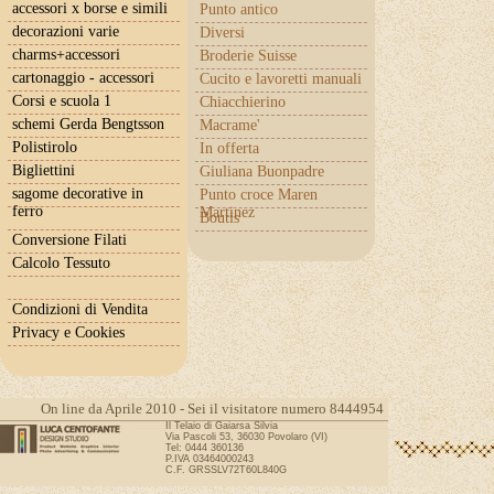
accessori x borse e simili
Punto antico
decorazioni varie
Diversi
charms+accessori
Broderie Suisse
cartonaggio - accessori
Cucito e lavoretti manuali
Corsi e scuola 1
Chiacchierino
schemi Gerda Bengtsson
Macrame'
Polistirolo
In offerta
Bigliettini
Giuliana Buonpadre
sagome decorative in
Punto croce Maren
ferro
Martinez
Boutis
Conversione Filati
Calcolo Tessuto
Condizioni di Vendita
Privacy e Cookies
On line da Aprile 2010 - Sei il visitatore numero 8444954
Il Telaio di Gaiarsa Silvia
Via Pascoli 53, 36030 Povolaro (VI)
Tel: 0444 360136
P.IVA 03464000243
C.F. GRSSLV72T60L840G