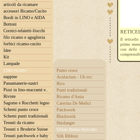
articoli da ricamare
accessori Ricamo/Cucito
Bordi in LINO e AIDA
Bottoni
Cornici-telaietti-fiocchi
RETICE
filo ricamo e aguglieria
Il reticell
forbici ricamo-cucito
primo manua
con delle 
Idee
comprensibi
Kit
Lampade
Libri-ricamo
Punto croce
nappine
Acufactum - Ub ecc
Passamanerie-nastri
Rico
Pizzi in lino-macramè e..
Punti tradizionali
Riviste
Ricamo d'Assia
Sagome e Rocchetti legno
Caterina De Medici
Schemi punto croce
Patckwork
Schemi punti tradizionali
Blackwork
Tessuti da ricamo
Hardanger
Tessuti x Broderie Suisse
Sfilati-Retini-Reticello
Tessuti patchwork e baby
Silk Ribbon