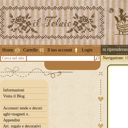
Attenzione ! Le spedizioni riprenderanno 
Home
Carrello
Il tuo account
Login
Navigazione:
H
Cerca nel sito
Informazioni
Visita il Blog
Accessori tende e decori
aghi+magneti e..
Appendini
Art. regalo e decorativi