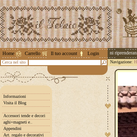
Attenzione ! Le spedizioni riprenderanno 
Home
Carrello
Il tuo account
Login
Navigazione:
H
Cerca nel sito
Informazioni
Visita il Blog
Accessori tende e decori
aghi+magneti e..
Appendini
Art. regalo e decorativi