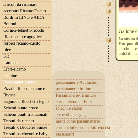
articoli da ricamare
accessori Ricamo/Cucito
Bordi in LINO e AIDA
Bottoni
Cornici-telaietti-fiocchi
Gallone c
filo ricamo e aguglieria
La misura d
forbici ricamo-cucito
Pon pon di 
cuscini , te
Idee
unità di mi
Kit
Lampade
Libri-ricamo
nappine
Passamanerie-nastri
passamanerie Acufactum
Pizzi in lino-macramè e..
passamanerie in lino
Riviste
Passamanerie-rifiniture
Sagome e Rocchetti legno
corda piatta per borse
Schemi punto croce
sbiechi e slalon
Schemi punti tradizionali
serpentina zigzag
Tessuti da ricamo
nastri come passamanerie
Tessuti x Broderie Suisse
cordoncini+cordoncini/fetuccia
Tessuti patchwork e baby
passanastri