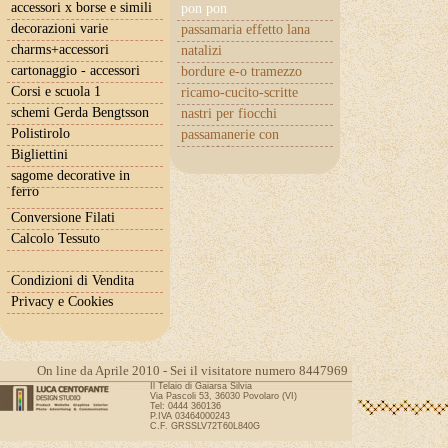
accessori x borse e simili
pon pon
decorazioni varie
passamaria effetto lana
charms+accessori
natalizi
cartonaggio - accessori
bordure e-o tramezzo
Corsi e scuola 1
ricamo-cucito-scritte
schemi Gerda Bengtsson
nastri per fiocchi
Polistirolo
passamanerie con
cuoricini
Bigliettini
sagome decorative in
ferro
Conversione Filati
Calcolo Tessuto
Condizioni di Vendita
Privacy e Cookies
On line da Aprile 2010 - Sei il visitatore numero 8447969
Il Telaio di Gaiarsa Silvia
Via Pascoli 53, 36030 Povolaro (VI)
Tel: 0444 360136
P.IVA 03464000243
C.F. GRSSLV72T60L840G