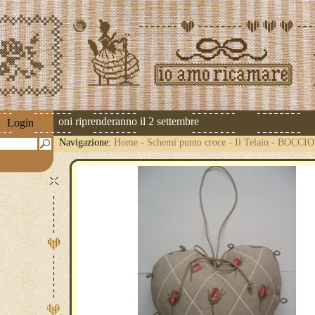
 Le spedizioni riprenderanno il 2 settembre
Login
Navigazione:
Home
-
Schemi punto croce
-
Il Telaio
-
BOCCIO