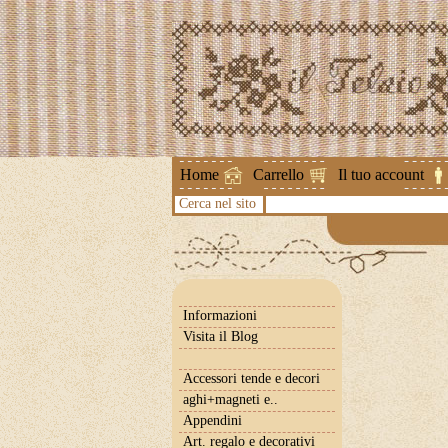
Attenzione !
Home
Carrello
Il tuo account
Cerca nel sito
Informazioni
Visita il Blog
Accessori tende e decori
aghi+magneti e..
Appendini
Art. regalo e decorativi