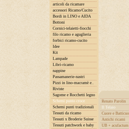
articoli da ricamare
accessori Ricamo/Cucito
Bordi in LINO e AIDA
Bottoni
Cornici-telaietti-fiocchi
filo ricamo e aguglieria
forbici ricamo-cucito
Idee
Kit
Lampade
Libri-ricamo
nappine
Passamanerie-nastri
Pizzi in lino-macramè e..
Riviste
Sagome e Rocchetti legno
Schemi punto croce
Renato Parolin
Schemi punti tradizionali
Il Telaio
Tessuti da ricamo
Cuore e Batticuo
Tessuti x Broderie Suisse
Antichi ricami
Tessuti patchwork e baby
UB + acufactum 