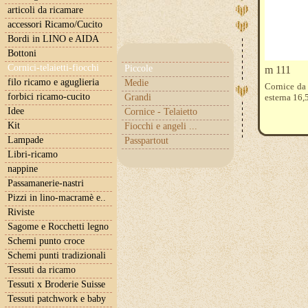
articoli da ricamare
accessori Ricamo/Cucito
Bordi in LINO e AIDA
Bottoni
Cornici-telaietti-fiocchi
Piccole
m 111
filo ricamo e aguglieria
Medie
Cornice da 
forbici ricamo-cucito
Grandi
esterna 16,
Idee
Cornice - Telaietto
Kit
Fiocchi e angeli ...
Lampade
Passpartout
Libri-ricamo
nappine
Passamanerie-nastri
Pizzi in lino-macramè e..
Riviste
Sagome e Rocchetti legno
Schemi punto croce
Schemi punti tradizionali
Tessuti da ricamo
Tessuti x Broderie Suisse
Tessuti patchwork e baby