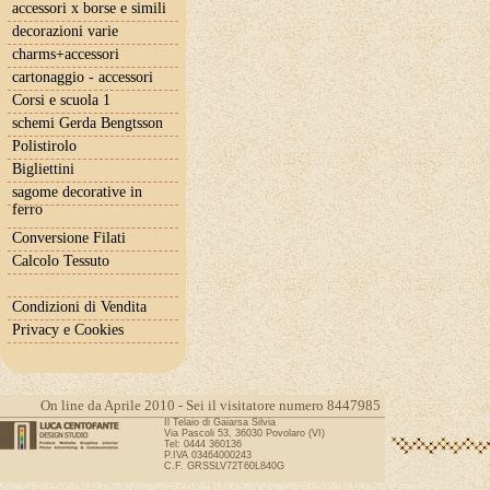
accessori x borse e simili
decorazioni varie
charms+accessori
cartonaggio - accessori
Corsi e scuola 1
schemi Gerda Bengtsson
Polistirolo
Bigliettini
sagome decorative in
ferro
Conversione Filati
Calcolo Tessuto
Condizioni di Vendita
Privacy e Cookies
On line da Aprile 2010 - Sei il visitatore numero 8447985
Il Telaio di Gaiarsa Silvia
Via Pascoli 53, 36030 Povolaro (VI)
Tel: 0444 360136
P.IVA 03464000243
C.F. GRSSLV72T60L840G