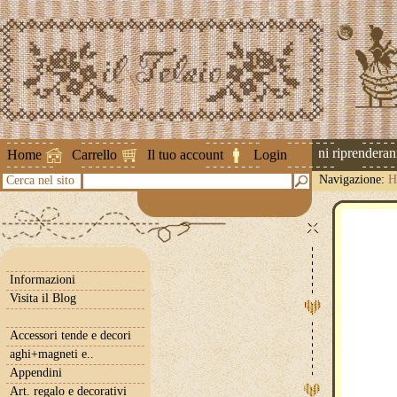
Attenzione ! Le spedizioni riprenderanno 
Home
Carrello
Il tuo account
Login
Navigazione:
H
Cerca nel sito
Informazioni
Visita il Blog
Accessori tende e decori
aghi+magneti e..
Appendini
Art. regalo e decorativi