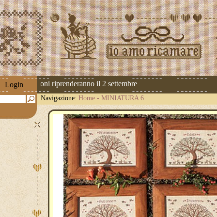
 Le spedizioni riprenderanno il 2 settembre
Login
Navigazione:
Home
-
MINIATURA 6