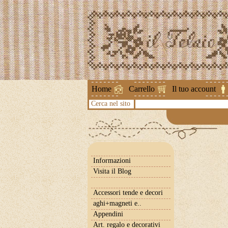
Attenzione !
Home
Carrello
Il tuo account
Cerca nel sito
Informazioni
Visita il Blog
Accessori tende e decori
aghi+magneti e..
Appendini
Art. regalo e decorativi