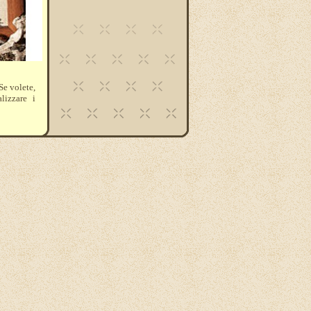
Se volete,
lizzare i