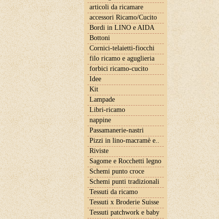
articoli da ricamare
accessori Ricamo/Cucito
Bordi in LINO e AIDA
Bottoni
Cornici-telaietti-fiocchi
filo ricamo e aguglieria
forbici ricamo-cucito
Idee
Kit
Lampade
Libri-ricamo
nappine
Passamanerie-nastri
Pizzi in lino-macramè e..
Riviste
Sagome e Rocchetti legno
Schemi punto croce
Schemi punti tradizionali
Tessuti da ricamo
Tessuti x Broderie Suisse
Tessuti patchwork e baby