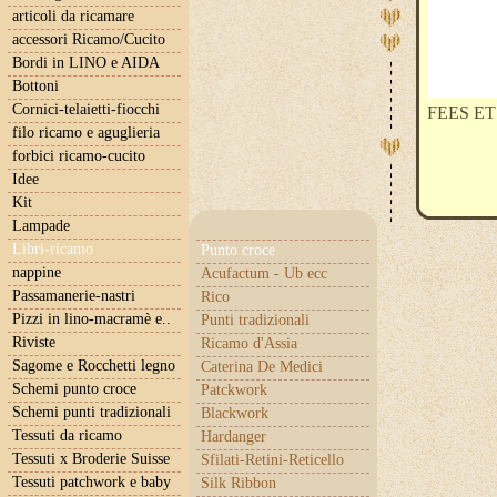
articoli da ricamare
accessori Ricamo/Cucito
Bordi in LINO e AIDA
Bottoni
Cornici-telaietti-fiocchi
FEES ET
filo ricamo e aguglieria
forbici ricamo-cucito
Idee
Kit
Lampade
Libri-ricamo
Punto croce
nappine
Acufactum - Ub ecc
Passamanerie-nastri
Rico
Pizzi in lino-macramè e..
Punti tradizionali
Riviste
Ricamo d'Assia
Sagome e Rocchetti legno
Caterina De Medici
Schemi punto croce
Patckwork
Schemi punti tradizionali
Blackwork
Tessuti da ricamo
Hardanger
Tessuti x Broderie Suisse
Sfilati-Retini-Reticello
Tessuti patchwork e baby
Silk Ribbon