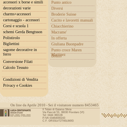
accessori x borse e simili
Punto antico
decorazioni varie
Diversi
charms+accessori
Broderie Suisse
cartonaggio - accessori
Cucito e lavoretti manuali
Corsi e scuola 1
Chiacchierino
schemi Gerda Bengtsson
Macrame'
Polistirolo
In offerta
Bigliettini
Giuliana Buonpadre
sagome decorative in
Punto croce Maren
ferro
Martinez
Boutis
Conversione Filati
Calcolo Tessuto
Condizioni di Vendita
Privacy e Cookies
On line da Aprile 2010 - Sei il visitatore numero 8453465
Il Telaio di Gaiarsa Silvia
Via Pascoli 53, 36030 Povolaro (VI)
Tel: 0444 360136
P.IVA 03464000243
C.F. GRSSLV72T60L840G