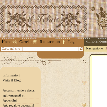
Attenzione ! Le spedizioni riprenderanno
Home
Carrello
Il tuo account
Login
Navigazione:
H
Cerca nel sito
Informazioni
Visita il Blog
Accessori tende e decori
aghi+magneti e..
Appendini
Art. regalo e decorativi