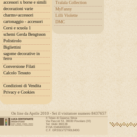
accessori x borse e simili
Tralala Collection
decorazioni varie
MyFanny
charms+accessori
Lilli Violette
cartonaggio - accessori
DMC
Corsi e scuola 1
schemi Gerda Bengtsson
Polistirolo
Bigliettini
sagome decorative in
ferro
Conversione Filati
Calcolo Tessuto
Condizioni di Vendita
Privacy e Cookies
On line da Aprile 2010 - Sei il visitatore numero 8437657
Il Telaio di Gaiarsa Silvia
Via Pascoli 53, 36030 Povolaro (VI)
Tel: 0444 360136
P.IVA 03464000243
C.F. GRSSLV72T60L840G