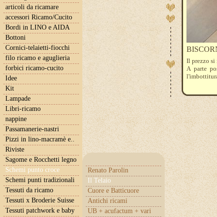
articoli da ricamare
accessori Ricamo/Cucito
Bordi in LINO e AIDA
Bottoni
Cornici-telaietti-fiocchi
BISCOR
filo ricamo e aguglieria
Il prezzo si
forbici ricamo-cucito
A parte pos
l'imbottitur
Idee
Kit
Lampade
Libri-ricamo
nappine
Passamanerie-nastri
Pizzi in lino-macramè e..
Riviste
Sagome e Rocchetti legno
Schemi punto croce
Renato Parolin
Schemi punti tradizionali
Il Telaio
Tessuti da ricamo
Cuore e Batticuore
Tessuti x Broderie Suisse
Antichi ricami
Tessuti patchwork e baby
UB + acufactum + vari