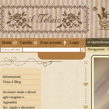
Attenzione ! Le spedizioni riprenderanno 
Home
Carrello
Il tuo account
Login
Navigazione:
H
Cerca nel sito
Informazioni
Visita il Blog
Accessori tende e decori
aghi+magneti e..
Appendini
Art. regalo e decorativi