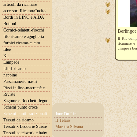
articoli da ricamare
accessori Ricamo/Cucito
Bordi in LINO e AIDA
Bottoni
Cornici-telaietti-fiocchi
Berlingot
filo ricamo e aguglieria
Il Kit comp
forbici ricamo-cucito
ricamare e
cinque i be
Idee
Kit
Lampade
Libri-ricamo
nappine
Passamanerie-nastri
Pizzi in lino-macramè e..
Riviste
Sagome e Rocchetti legno
Schemi punto croce
Schemi punti tradizionali
Jour Du Lin
Tessuti da ricamo
Il Telaio
Tessuti x Broderie Suisse
Maestra Silvana
Tessuti patchwork e baby