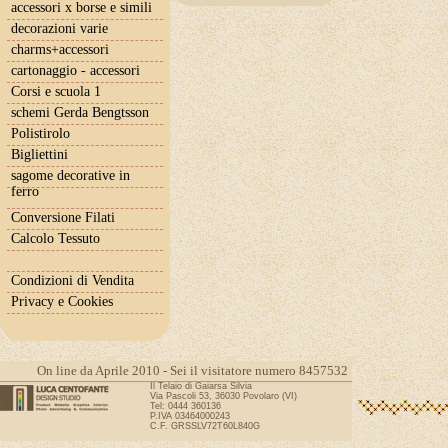
accessori x borse e simili
decorazioni varie
charms+accessori
cartonaggio - accessori
Corsi e scuola 1
schemi Gerda Bengtsson
Polistirolo
Bigliettini
sagome decorative in
ferro
Conversione Filati
Calcolo Tessuto
Condizioni di Vendita
Privacy e Cookies
On line da Aprile 2010 - Sei il visitatore numero 8457532
Il Telaio di Gaiarsa Silvia
Via Pascoli 53, 36030 Povolaro (VI)
Tel: 0444 360136
P.IVA 03464000243
C.F. GRSSLV72T60L840G