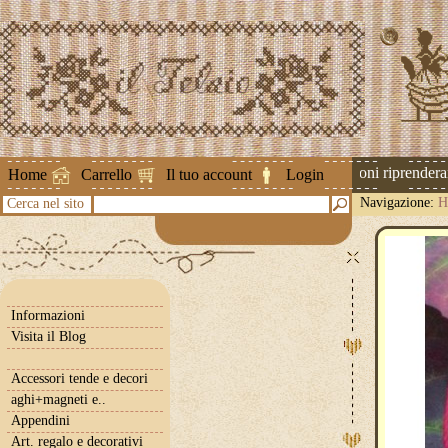
Attenzione ! Le spedizioni riprenderanno
Home
Carrello
Il tuo account
Login
Navigazione:
H
Cerca nel sito
Informazioni
Visita il Blog
Accessori tende e decori
aghi+magneti e..
Appendini
Art. regalo e decorativi