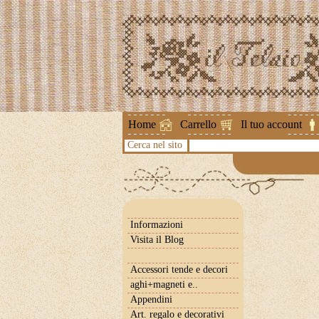
Attenzione !
Home
Carrello
Il tuo account
Cerca nel sito
Informazioni
Visita il Blog
Accessori tende e decori
aghi+magneti e..
Appendini
Art. regalo e decorativi