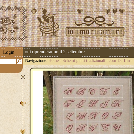
 Le spedizioni riprenderanno il 2 settembre
Login
Navigazione:
Home
-
Schemi punti tradizionali
-
Jour Du Lin
-