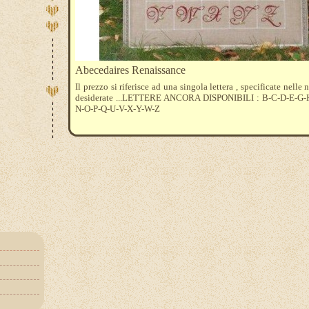
Abecedaires Renaissance
Il prezzo si riferisce ad una singola lettera , specificate nelle 
desiderate ...LETTERE ANCORA DISPONIBILI : B-C-D-E-G-H
N-O-P-Q-U-V-X-Y-W-Z