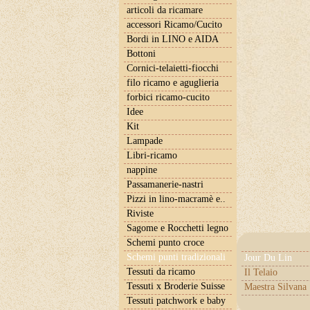
articoli da ricamare
accessori Ricamo/Cucito
Bordi in LINO e AIDA
Bottoni
Cornici-telaietti-fiocchi
filo ricamo e aguglieria
forbici ricamo-cucito
Idee
Kit
Lampade
Libri-ricamo
nappine
Passamanerie-nastri
Pizzi in lino-macramè e..
Riviste
Sagome e Rocchetti legno
Schemi punto croce
Schemi punti tradizionali
Jour Du Lin
Tessuti da ricamo
Il Telaio
Tessuti x Broderie Suisse
Maestra Silvana
Tessuti patchwork e baby