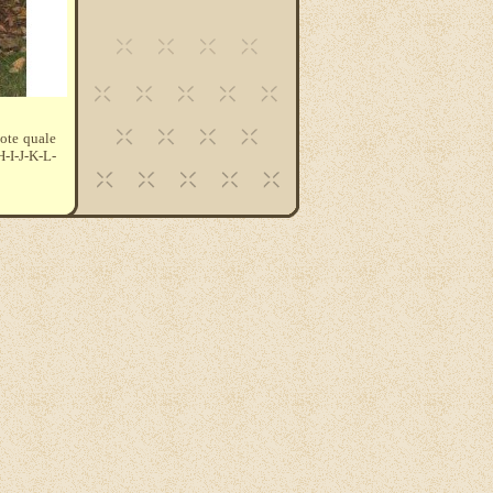
note quale
-I-J-K-L-