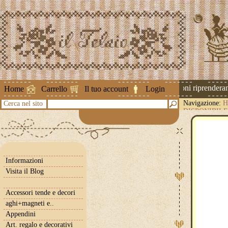
Attenzione ! Le spedizioni riprenderanno
Home
Carrello
Il tuo account
Login
Navigazione:
H
Cerca nel sito
DISPONIBILE
Informazioni
Visita il Blog
Accessori tende e decori
aghi+magneti e..
Appendini
Art. regalo e decorativi