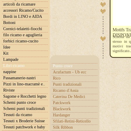
articoli da ricamare
accessori Ricamo/Cucito
Bordi in LINO e AIDA
Bottoni
Cornici-telaietti-fiocchi
Motifs Tr
DISPON
filo ricamo e aguglieria
Schemi da 
forbici ricamo-cucito
stesso in 
motivi tra
Idee
significato
Kit
Lampade
Libri-ricamo
Punto croce
nappine
Acufactum - Ub ecc
Passamanerie-nastri
Rico
Pizzi in lino-macramè e..
Punti tradizionali
Riviste
Ricamo d'Assia
Sagome e Rocchetti legno
Caterina De Medici
Schemi punto croce
Patckwork
Schemi punti tradizionali
Blackwork
Tessuti da ricamo
Hardanger
Tessuti x Broderie Suisse
Sfilati-Retini-Reticello
Tessuti patchwork e baby
Silk Ribbon