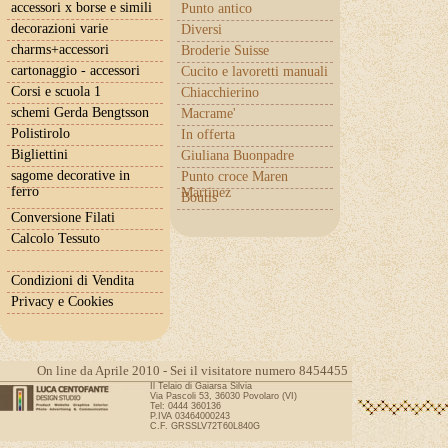
accessori x borse e simili
Punto antico
decorazioni varie
Diversi
charms+accessori
Broderie Suisse
cartonaggio - accessori
Cucito e lavoretti manuali
Corsi e scuola 1
Chiacchierino
schemi Gerda Bengtsson
Macrame'
Polistirolo
In offerta
Bigliettini
Giuliana Buonpadre
sagome decorative in
Punto croce Maren
ferro
Martinez
Boutis
Conversione Filati
Calcolo Tessuto
Condizioni di Vendita
Privacy e Cookies
On line da Aprile 2010 - Sei il visitatore numero 8454455
Il Telaio di Gaiarsa Silvia
Via Pascoli 53, 36030 Povolaro (VI)
Tel: 0444 360136
P.IVA 03464000243
C.F. GRSSLV72T60L840G