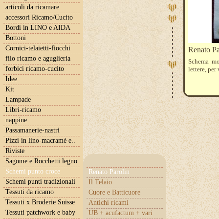
articoli da ricamare
accessori Ricamo/Cucito
Bordi in LINO e AIDA
Bottoni
Cornici-telaietti-fiocchi
Renato P
filo ricamo e aguglieria
Schema mon
forbici ricamo-cucito
lettere, pe
Idee
Kit
Lampade
Libri-ricamo
nappine
Passamanerie-nastri
Pizzi in lino-macramè e..
Riviste
Sagome e Rocchetti legno
Schemi punto croce
Renato Parolin
Schemi punti tradizionali
Il Telaio
Tessuti da ricamo
Cuore e Batticuore
Tessuti x Broderie Suisse
Antichi ricami
Tessuti patchwork e baby
UB + acufactum + vari