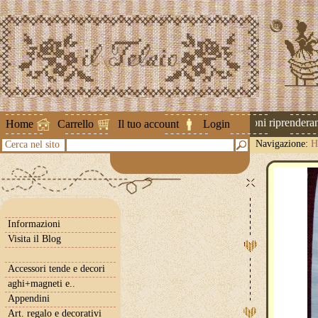
Attenzione ! Le spedizioni riprenderanno
Home
Carrello
Il tuo account
Login
Navigazione:
H
Cerca nel sito
Informazioni
Visita il Blog
Accessori tende e decori
aghi+magneti e..
Appendini
Art. regalo e decorativi