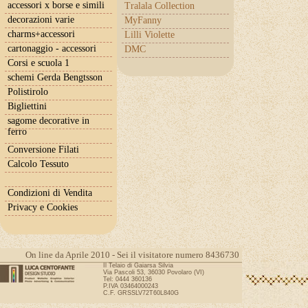
accessori x borse e simili
Tralala Collection
decorazioni varie
MyFanny
charms+accessori
Lilli Violette
cartonaggio - accessori
DMC
Corsi e scuola 1
schemi Gerda Bengtsson
Polistirolo
Bigliettini
sagome decorative in
ferro
Conversione Filati
Calcolo Tessuto
Condizioni di Vendita
Privacy e Cookies
On line da Aprile 2010 - Sei il visitatore numero 8436730
Il Telaio di Gaiarsa Silvia
Via Pascoli 53, 36030 Povolaro (VI)
Tel: 0444 360136
P.IVA 03464000243
C.F. GRSSLV72T60L840G