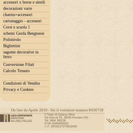
accessori x borse e simili
decorazioni varie
charms+accessori
cartonaggio - accessori
Corsi e scuola 1
schemi Gerda Bengtsson
Polistirolo
Bigliettini
sagome decorative in
ferro
Conversione Filati
Calcolo Tessuto
Condizioni di Vendita
Privacy e Cookies
On line da Aprile 2010 - Sei il visitatore numero 8436719
Il Telaio di Gaiarsa Silvia
Via Pascoli 53, 36030 Povolaro (VI)
Tel: 0444 360136
P.IVA 03464000243
C.F. GRSSLV72T60L840G