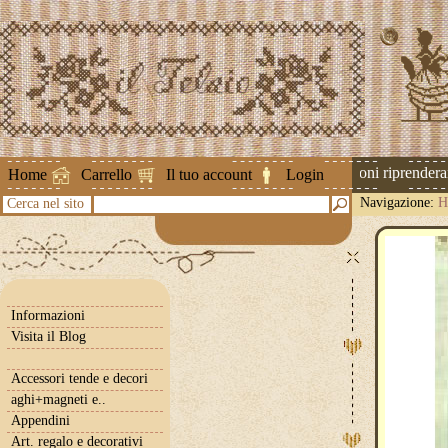
Attenzione ! Le spedizioni riprenderann
Home
Carrello
Il tuo account
Login
Navigazione:
H
Cerca nel sito
Informazioni
Visita il Blog
Accessori tende e decori
aghi+magneti e..
Appendini
Art. regalo e decorativi