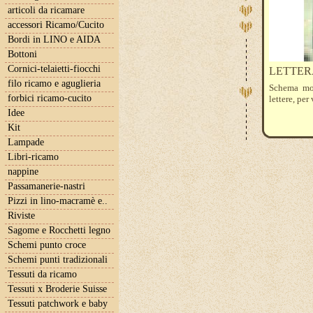
articoli da ricamare
accessori Ricamo/Cucito
Bordi in LINO e AIDA
Bottoni
Cornici-telaietti-fiocchi
LETTER
filo ricamo e aguglieria
Schema mon
forbici ricamo-cucito
lettere, pe
Idee
Kit
Lampade
Libri-ricamo
nappine
Passamanerie-nastri
Pizzi in lino-macramè e..
Riviste
Sagome e Rocchetti legno
Schemi punto croce
Schemi punti tradizionali
Tessuti da ricamo
Tessuti x Broderie Suisse
Tessuti patchwork e baby