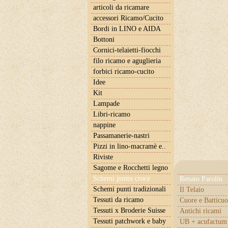
articoli da ricamare
accessori Ricamo/Cucito
Bordi in LINO e AIDA
Bottoni
Cornici-telaietti-fiocchi
filo ricamo e aguglieria
forbici ricamo-cucito
Idee
Kit
Lampade
Libri-ricamo
nappine
Passamanerie-nastri
Pizzi in lino-macramè e..
Riviste
Sagome e Rocchetti legno
Schemi punto croce
Renato Parolin
Schemi punti tradizionali
Il Telaio
Tessuti da ricamo
Cuore e Batticuo
Tessuti x Broderie Suisse
Antichi ricami
Tessuti patchwork e baby
UB + acufactum 