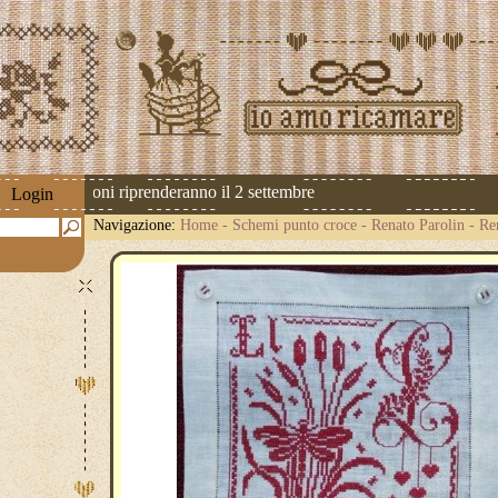
 Le spedizioni riprenderanno il 2 settembre
Login
Navigazione:
Home
-
Schemi punto croce
-
Renato Parolin
-
Re