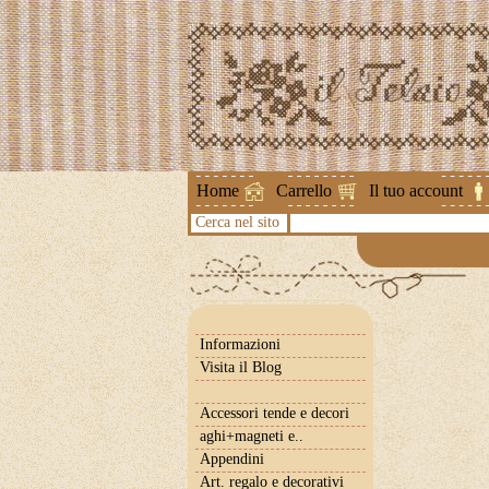
Attenzione !
Home
Carrello
Il tuo account
Cerca nel sito
Informazioni
Visita il Blog
Accessori tende e decori
aghi+magneti e..
Appendini
Art. regalo e decorativi