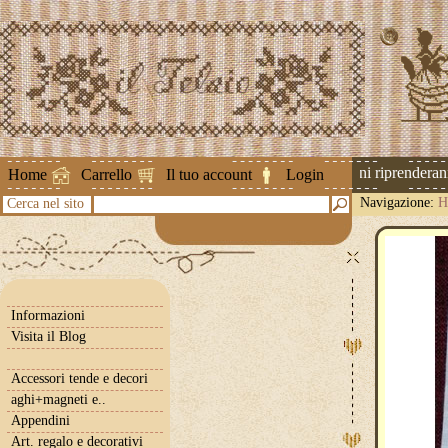
Attenzione ! Le spedizioni riprenderanno 
Home
Carrello
Il tuo account
Login
Navigazione:
H
Cerca nel sito
Informazioni
Visita il Blog
Accessori tende e decori
aghi+magneti e..
Appendini
Art. regalo e decorativi