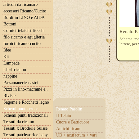
articoli da ricamare
accessori Ricamo/Cucito
Bordi in LINO e AIDA
Bottoni
Cornici-telaietti-fiocchi
Renato P
filo ricamo e aguglieria
Schema mon
forbici ricamo-cucito
lettere, pe
Idee
Kit
Lampade
Libri-ricamo
nappine
Passamanerie-nastri
Pizzi in lino-macramè e..
Riviste
Sagome e Rocchetti legno
Schemi punto croce
Renato Parolin
Schemi punti tradizionali
Il Telaio
Tessuti da ricamo
Cuore e Batticuore
Tessuti x Broderie Suisse
Antichi ricami
Tessuti patchwork e baby
UB + acufactum + vari