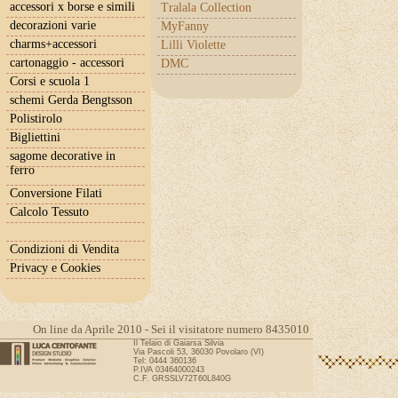
accessori x borse e simili
Tralala Collection
decorazioni varie
MyFanny
charms+accessori
Lilli Violette
cartonaggio - accessori
DMC
Corsi e scuola 1
schemi Gerda Bengtsson
Polistirolo
Bigliettini
sagome decorative in
ferro
Conversione Filati
Calcolo Tessuto
Condizioni di Vendita
Privacy e Cookies
On line da Aprile 2010 - Sei il visitatore numero 8435010
Il Telaio di Gaiarsa Silvia
Via Pascoli 53, 36030 Povolaro (VI)
Tel: 0444 360136
P.IVA 03464000243
C.F. GRSSLV72T60L840G