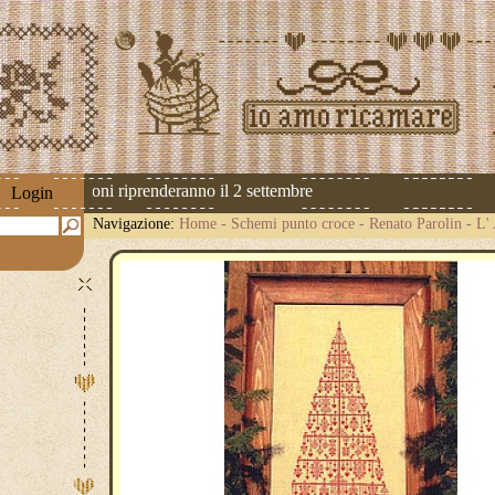
 Le spedizioni riprenderanno il 2 settembre
Login
Navigazione:
Home
-
Schemi punto croce
-
Renato Parolin
-
L'