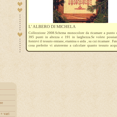
L' ALBERO DI MICHELA
Collezzione 2008.Schema monocolore da ricamare a punto 
395 punti in altezza e 191 in larghezza.Se volete possi
fornirvi il tessuto emiane, etamina o aida , su cui ricamare . Fat
cosa preferite vi aiuteremo a calcolare quanto tessuto acqu
ricamare molto in monocolore vi consigliamo l'acquisto del
Dmc , oltre ad essere convenienti risolverete il problema d
delle cotte di colore.
re
+ vari