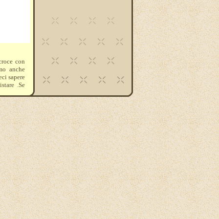
croce con
amo anche
eci sapere
istare .Se
le Rocche
el cambio