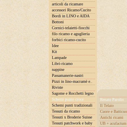
articoli da ricamare
accessori Ricamo/Cucito
Bordi in LINO e AIDA
Bottoni
Cornici-telaietti-fiocchi
filo ricamo e aguglieria
forbici ricamo-cucito
Idee
Kit
Lampade
Libri-ricamo
nappine
Passamanerie-nastri
Pizzi in lino-macramè e..
Riviste
Sagome e Rocchetti legno
Schemi punto croce
Renato Parolin
Schemi punti tradizionali
Il Telaio
Tessuti da ricamo
Cuore e Batticuo
Tessuti x Broderie Suisse
Antichi ricami
Tessuti patchwork e baby
UB + acufactum 