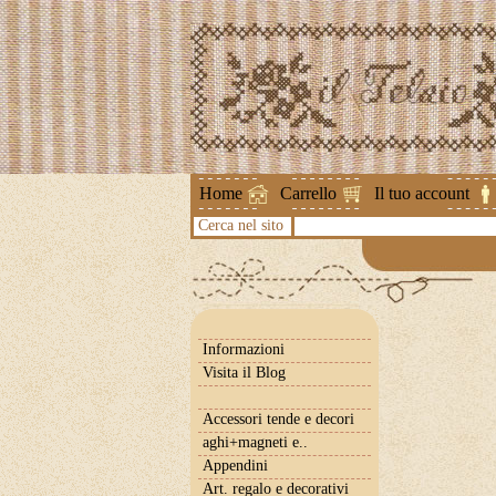
Attenzione !
Home
Carrello
Il tuo account
Cerca nel sito
Informazioni
Visita il Blog
Accessori tende e decori
aghi+magneti e..
Appendini
Art. regalo e decorativi