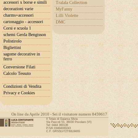
accessori x borse e simili
Tralala Collection
decorazioni varie
MyFanny
charms+accessori
Lilli Violette
cartonaggio - accessori
DMC
Corsi e scuola 1
schemi Gerda Bengtsson
Polistirolo
Bigliettini
sagome decorative in
ferro
Conversione Filati
Calcolo Tessuto
Condizioni di Vendita
Privacy e Cookies
On line da Aprile 2010 - Sei il visitatore numero 8459617
Il Telaio di Gaiarsa Silvia
Via Pascoli 53, 36030 Povolaro (VI)
Tel: 0444 360136
P.IVA 03464000243
C.F. GRSSLV72T60L840G