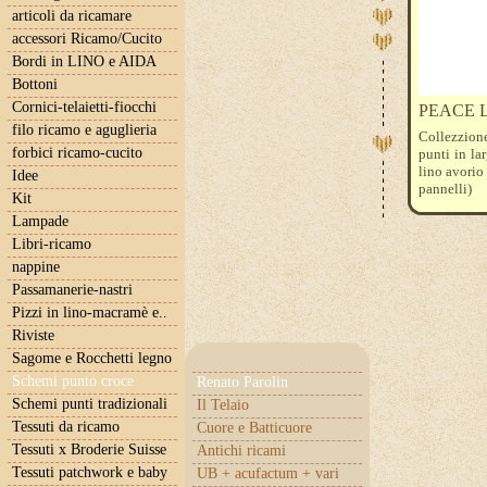
articoli da ricamare
accessori Ricamo/Cucito
Bordi in LINO e AIDA
Bottoni
Cornici-telaietti-fiocchi
PEACE 
filo ricamo e aguglieria
Collezzion
forbici ricamo-cucito
punti in la
lino avorio
Idee
pannelli)
Kit
Lampade
Libri-ricamo
nappine
Passamanerie-nastri
Pizzi in lino-macramè e..
Riviste
Sagome e Rocchetti legno
Schemi punto croce
Renato Parolin
Schemi punti tradizionali
Il Telaio
Tessuti da ricamo
Cuore e Batticuore
Tessuti x Broderie Suisse
Antichi ricami
Tessuti patchwork e baby
UB + acufactum + vari