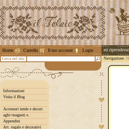
Attenzione ! Le spedizioni riprenderanno
Home
Carrello
Il tuo account
Login
Navigazione:
H
Cerca nel sito
Informazioni
Visita il Blog
Accessori tende e decori
aghi+magneti e..
Appendini
Art. regalo e decorativi