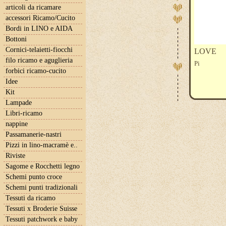
articoli da ricamare
accessori Ricamo/Cucito
Bordi in LINO e AIDA
Bottoni
Cornici-telaietti-fiocchi
LOVE
filo ricamo e aguglieria
Pi
forbici ricamo-cucito
Idee
Kit
Lampade
Libri-ricamo
nappine
Passamanerie-nastri
Pizzi in lino-macramè e..
Riviste
Sagome e Rocchetti legno
Schemi punto croce
Schemi punti tradizionali
Tessuti da ricamo
Tessuti x Broderie Suisse
Tessuti patchwork e baby