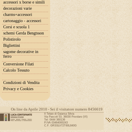
accessori x borse e simili
decorazioni varie
charms+accessori
cartonaggio - accessori
Corsi e scuola 1
schemi Gerda Bengtsson
Polistirolo
Bigliettini
sagome decorative in
ferro
Conversione Filati
Calcolo Tessuto
Condizioni di Vendita
Privacy e Cookies
On line da Aprile 2010 - Sei il visitatore numero 8456619
Il Telaio di Gaiarsa Silvia
Via Pascoli 53, 36030 Povolaro (VI)
Tel: 0444 360136
P.IVA 03464000243
C.F. GRSSLV72T60L840G