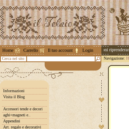
Attenzione ! Le spedizioni riprenderanno
Home
Carrello
Il tuo account
Login
Navigazione:
H
Cerca nel sito
Informazioni
Visita il Blog
Accessori tende e decori
aghi+magneti e..
Appendini
Art. regalo e decorativi