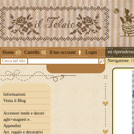
Attenzione ! Le spedizioni riprenderanno
Home
Carrello
Il tuo account
Login
Navigazione:
H
Cerca nel sito
Informazioni
Visita il Blog
Accessori tende e decori
aghi+magneti e..
Appendini
Art. regalo e decorativi