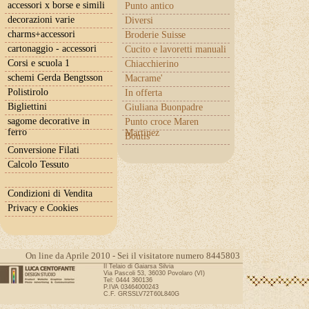
accessori x borse e simili
Punto antico
decorazioni varie
Diversi
charms+accessori
Broderie Suisse
cartonaggio - accessori
Cucito e lavoretti manuali
Corsi e scuola 1
Chiacchierino
schemi Gerda Bengtsson
Macrame'
Polistirolo
In offerta
Bigliettini
Giuliana Buonpadre
sagome decorative in
Punto croce Maren
ferro
Martinez
Boutis
Conversione Filati
Calcolo Tessuto
Condizioni di Vendita
Privacy e Cookies
On line da Aprile 2010 - Sei il visitatore numero 8445803
Il Telaio di Gaiarsa Silvia
Via Pascoli 53, 36030 Povolaro (VI)
Tel: 0444 360136
P.IVA 03464000243
C.F. GRSSLV72T60L840G