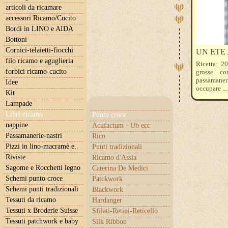
articoli da ricamare
accessori Ricamo/Cucito
Bordi in LINO e AIDA
Bottoni
Cornici-telaietti-fiocchi
UN ETE
filo ricamo e aguglieria
Ricetta: 20
forbici ricamo-cucito
grosse co
passamaneri
Idee
occupare ..
Kit
realizzate t
Lampade
Libri-ricamo
Punto croce
nappine
Acufactum - Ub ecc
Passamanerie-nastri
Rico
Pizzi in lino-macramè e..
Punti tradizionali
Riviste
Ricamo d'Assia
Sagome e Rocchetti legno
Caterina De Medici
Schemi punto croce
Patckwork
Schemi punti tradizionali
Blackwork
Tessuti da ricamo
Hardanger
Tessuti x Broderie Suisse
Sfilati-Retini-Reticello
Tessuti patchwork e baby
Silk Ribbon