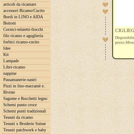
articoli da ricamare
accessori Ricamo/Cucito
Bordi in LINO e AIDA
Bottoni
Cornici-telaietti-fiocchi
CIGLIE
filo ricamo e aguglieria
Disponibile 
forbici ricamo-cucito
pezzo.Misur
Idee
Kit
Lampade
Libri-ricamo
nappine
Passamanerie-nastri
Pizzi in lino-macramè e..
Riviste
Sagome e Rocchetti legno
Schemi punto croce
Schemi punti tradizionali
Tessuti da ricamo
Tessuti x Broderie Suisse
Tessuti patchwork e baby