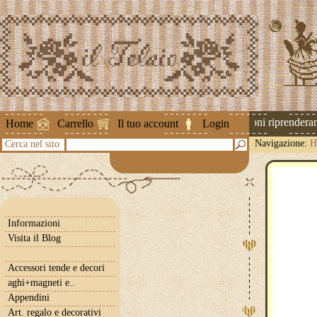
Attenzione ! Le spedizioni riprenderanno
Home
Carrello
Il tuo account
Login
Navigazione:
H
Cerca nel sito
Informazioni
Visita il Blog
Accessori tende e decori
aghi+magneti e..
Appendini
Art. regalo e decorativi