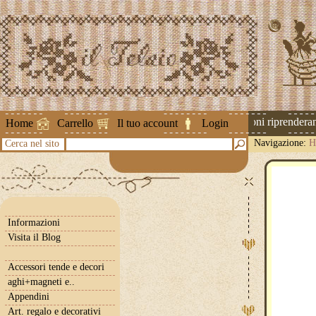
Attenzione ! Le spedizioni riprenderann
Home
Carrello
Il tuo account
Login
Navigazione:
H
Cerca nel sito
Informazioni
Visita il Blog
Accessori tende e decori
aghi+magneti e..
Appendini
Art. regalo e decorativi