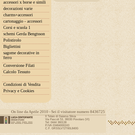
accessori x borse e simili
decorazioni varie
charms+accessori
cartonaggio - accessori
Corsi e scuola 1
schemi Gerda Bengtsson
Polistirolo
Bigliettini
sagome decorative in
ferro
Conversione Filati
Calcolo Tessuto
Condizioni di Vendita
Privacy e Cookies
On line da Aprile 2010 - Sei il visitatore numero 8436725
Il Telaio di Gaiarsa Silvia
Via Pascoli 53, 36030 Povolaro (VI)
Tel: 0444 360136
P.IVA 03464000243
C.F. GRSSLV72T60L840G