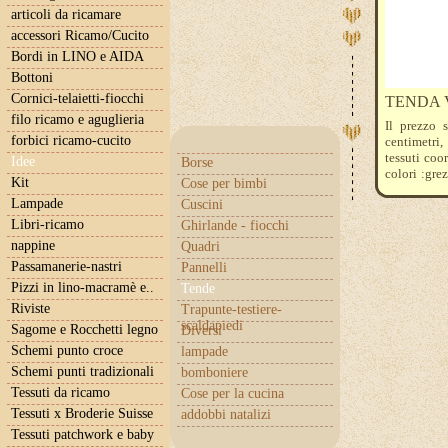
articoli da ricamare
accessori Ricamo/Cucito
Bordi in LINO e AIDA
Bottoni
Cornici-telaietti-fiocchi
TENDA 
filo ricamo e aguglieria
Il prezzo s
forbici ricamo-cucito
centimetri
tessuti coo
Idee
Borse
colori :grez
Kit
Cose per bimbi
bordò e ver
Lampade
Cuscini
Libri-ricamo
Ghirlande - fiocchi
nappine
Quadri
Passamanerie-nastri
Pannelli
Pizzi in lino-macramè e..
Tende
Riviste
Trapunte-testiere-
scaldapiedi
Sagome e Rocchetti legno
Diversi
Schemi punto croce
lampade
Schemi punti tradizionali
bomboniere
Tessuti da ricamo
Cose per la cucina
Tessuti x Broderie Suisse
addobbi natalizi
Tessuti patchwork e baby