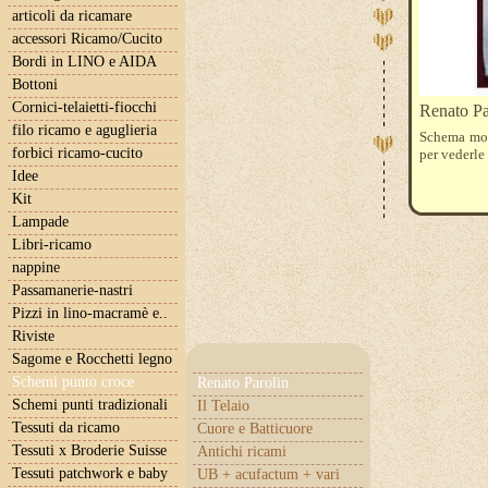
articoli da ricamare
accessori Ricamo/Cucito
Bordi in LINO e AIDA
Bottoni
Cornici-telaietti-fiocchi
Renato P
filo ricamo e aguglieria
Schema mono
forbici ricamo-cucito
per vederl
Idee
Kit
Lampade
Libri-ricamo
nappine
Passamanerie-nastri
Pizzi in lino-macramè e..
Riviste
Sagome e Rocchetti legno
Schemi punto croce
Renato Parolin
Schemi punti tradizionali
Il Telaio
Tessuti da ricamo
Cuore e Batticuore
Tessuti x Broderie Suisse
Antichi ricami
Tessuti patchwork e baby
UB + acufactum + vari