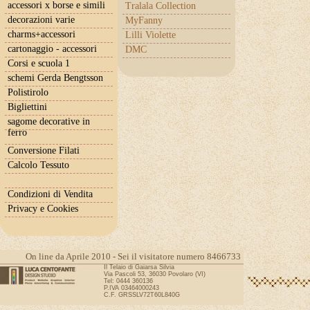
accessori x borse e simili
Tralala Collection
decorazioni varie
MyFanny
charms+accessori
Lilli Violette
cartonaggio - accessori
DMC
Corsi e scuola 1
schemi Gerda Bengtsson
Polistirolo
Bigliettini
sagome decorative in
ferro
Conversione Filati
Calcolo Tessuto
Condizioni di Vendita
Privacy e Cookies
On line da Aprile 2010 - Sei il visitatore numero 8466733
Il Telaio di Gaiarsa Silvia
Via Pascoli 53, 36030 Povolaro (VI)
Tel: 0444 360136
P.IVA 03464000243
C.F. GRSSLV72T60L840G