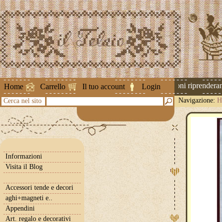
Attenzione ! Le spedizioni riprenderanno
Home
Carrello
Il tuo account
Login
Navigazione:
H
Cerca nel sito
Informazioni
Visita il Blog
Accessori tende e decori
aghi+magneti e..
Appendini
Art. regalo e decorativi