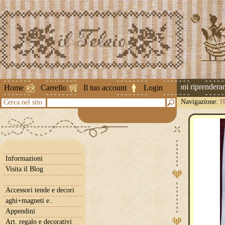
Attenzione ! Le spedizioni riprenderanno
Home
Carrello
Il tuo account
Login
Navigazione:
H
Cerca nel sito
Informazioni
Visita il Blog
Accessori tende e decori
aghi+magneti e..
Appendini
Art. regalo e decorativi