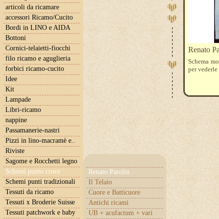
articoli da ricamare
accessori Ricamo/Cucito
Bordi in LINO e AIDA
Bottoni
Cornici-telaietti-fiocchi
Renato P
filo ricamo e aguglieria
Schema mono
forbici ricamo-cucito
per vederl
Idee
Kit
Lampade
Libri-ricamo
nappine
Passamanerie-nastri
Pizzi in lino-macramè e..
Riviste
Sagome e Rocchetti legno
Schemi punto croce
Renato Parolin
Schemi punti tradizionali
Il Telaio
Tessuti da ricamo
Cuore e Batticuore
Tessuti x Broderie Suisse
Antichi ricami
Tessuti patchwork e baby
UB + acufactum + vari