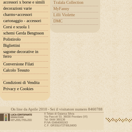
accessori x borse e simili
Tralala Collection
decorazioni varie
MyFanny
charms+accessori
Lilli Violette
cartonaggio - accessori
DMC
Corsi e scuola 1
schemi Gerda Bengtsson
Polistirolo
Bigliettini
sagome decorative in
ferro
Conversione Filati
Calcolo Tessuto
Condizioni di Vendita
Privacy e Cookies
On line da Aprile 2010 - Sei il visitatore numero 8460788
Il Telaio di Gaiarsa Silvia
Via Pascoli 53, 36030 Povolaro (VI)
Tel: 0444 360136
P.IVA 03464000243
C.F. GRSSLV72T60L840G