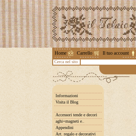
Attenzione 
Home
Carrello
Il tuo account
Cerca nel sito
Informazioni
Visita il Blog
Accessori tende e decori
aghi+magneti e..
Appendini
Art. regalo e decorativi