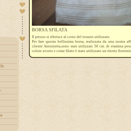
BORSA SFILATA
Il prezzo si riferisce al costo del tessuto utilizzato
Per fare questa bellissima borsa, realizzata da una nostra af
cliente Antonietta,sono stati utilizzati 50 cm. di etamina pesa
colore avorio e come filato è stato utilizzato un ritorto fiorentin
tutto è disponibile presso
il nostro negozio manici compresi
chi
e-
na