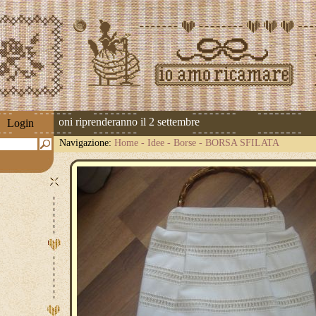
! Le spedizioni riprenderanno il 2 settembre
Login
Navigazione:
Home
-
Idee
-
Borse
-
BORSA SFILATA