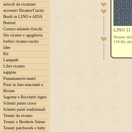
articoli da ricamare
accessori Ricamo/Cucito
Bordi in LINO e AIDA
Bottoni
Cornici-telaietti-fiocchi
LINO 11
filo ricamo e aguglieria
Tessuto del
forbici ricamo-cucito
110 fili, a
Idee
Kit
Lampade
Libri-ricamo
nappine
Passamanerie-nastri
Pizzi in lino-macramè e..
Riviste
Sagome e Rocchetti legno
Schemi punto croce
Schemi punti tradizionali
Tessuti da ricamo
Tessuti x Broderie Suisse
Tessuti patchwork e baby