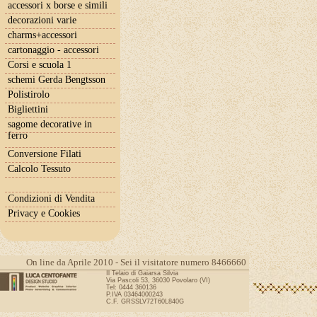
accessori x borse e simili
decorazioni varie
charms+accessori
cartonaggio - accessori
Corsi e scuola 1
schemi Gerda Bengtsson
Polistirolo
Bigliettini
sagome decorative in
ferro
Conversione Filati
Calcolo Tessuto
Condizioni di Vendita
Privacy e Cookies
On line da Aprile 2010 - Sei il visitatore numero 8466660
Il Telaio di Gaiarsa Silvia
Via Pascoli 53, 36030 Povolaro (VI)
Tel: 0444 360136
P.IVA 03464000243
C.F. GRSSLV72T60L840G