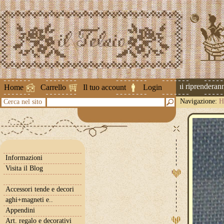
Attenzione ! Le spedizioni riprenderanno 
Home
Carrello
Il tuo account
Login
Navigazione:
H
Cerca nel sito
Informazioni
Visita il Blog
Accessori tende e decori
aghi+magneti e..
Appendini
Art. regalo e decorativi