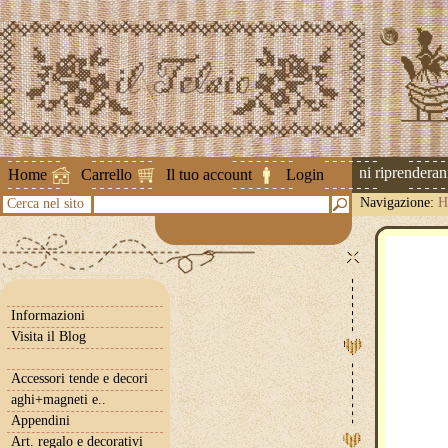
Attenzione ! Le spedizioni riprenderanno 
Home
Carrello
Il tuo account
Login
Navigazione:
H
Cerca nel sito
Informazioni
Visita il Blog
Accessori tende e decori
aghi+magneti e..
Appendini
Art. regalo e decorativi