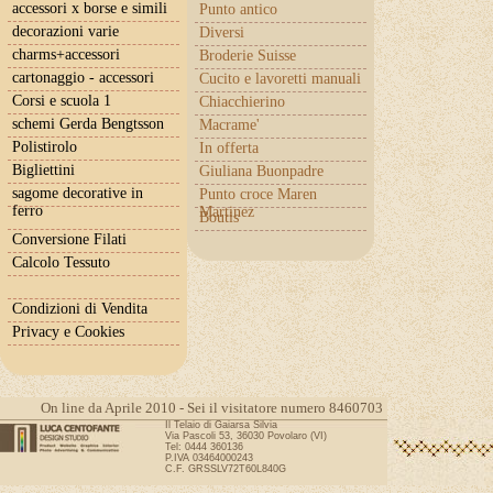
accessori x borse e simili
Punto antico
decorazioni varie
Diversi
charms+accessori
Broderie Suisse
cartonaggio - accessori
Cucito e lavoretti manuali
Corsi e scuola 1
Chiacchierino
schemi Gerda Bengtsson
Macrame'
Polistirolo
In offerta
Bigliettini
Giuliana Buonpadre
sagome decorative in
Punto croce Maren
ferro
Martinez
Boutis
Conversione Filati
Calcolo Tessuto
Condizioni di Vendita
Privacy e Cookies
On line da Aprile 2010 - Sei il visitatore numero 8460703
Il Telaio di Gaiarsa Silvia
Via Pascoli 53, 36030 Povolaro (VI)
Tel: 0444 360136
P.IVA 03464000243
C.F. GRSSLV72T60L840G