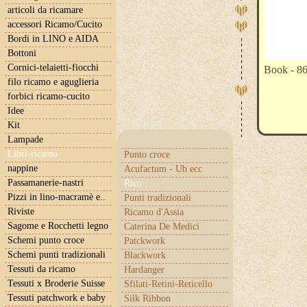
articoli da ricamare
accessori Ricamo/Cucito
Bordi in LINO e AIDA
Bottoni
Cornici-telaietti-fiocchi
Book - 8
filo ricamo e aguglieria
forbici ricamo-cucito
Idee
Kit
Lampade
Libri-ricamo
Punto croce
nappine
Acufactum - Ub ecc
Passamanerie-nastri
Rico
Pizzi in lino-macramè e..
Punti tradizionali
Riviste
Ricamo d'Assia
Sagome e Rocchetti legno
Caterina De Medici
Schemi punto croce
Patckwork
Schemi punti tradizionali
Blackwork
Tessuti da ricamo
Hardanger
Tessuti x Broderie Suisse
Sfilati-Retini-Reticello
Tessuti patchwork e baby
Silk Ribbon