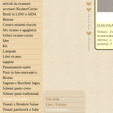
articoli da ricamare
accessori Ricamo/Cucito
Bordi in LINO e AIDA
Bottoni
Cornici-telaietti-fiocchi
DAVOSA
filo ricamo e aguglieria
Tessuto Zw
forbici ricamo-cucito
(etamina)h
riferisce 
Idee
quantità: 3
Kit
Lampade
Libri-ricamo
nappine
Passamanerie-nastri
Pizzi in lino-macramè e..
Riviste
Sagome e Rocchetti legno
Schemi punto croce
Schemi punti tradizionali
Tessuti da ricamo
Tela Aida
Tessuti x Broderie Suisse
Lino / Emiane
Tessuti patchwork e baby
Cotone/Etamina