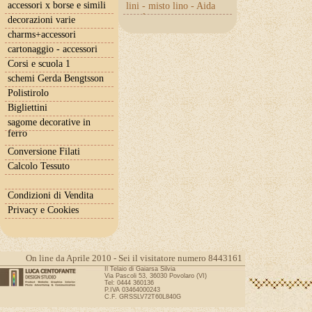
accessori x borse e simili
lini - misto lino - Aida
con lurex
decorazioni varie
charms+accessori
cartonaggio - accessori
Corsi e scuola 1
schemi Gerda Bengtsson
Polistirolo
Bigliettini
sagome decorative in
ferro
Conversione Filati
Calcolo Tessuto
Condizioni di Vendita
Privacy e Cookies
On line da Aprile 2010 - Sei il visitatore numero 8443161
Il Telaio di Gaiarsa Silvia
Via Pascoli 53, 36030 Povolaro (VI)
Tel: 0444 360136
P.IVA 03464000243
C.F. GRSSLV72T60L840G