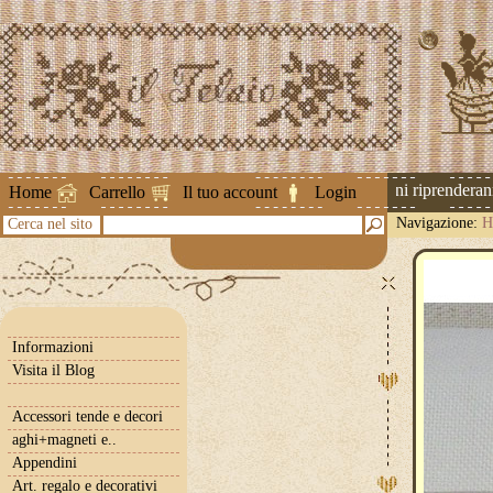
Attenzione ! Le spedizioni riprenderanno 
Home
Carrello
Il tuo account
Login
Navigazione:
H
Cerca nel sito
Informazioni
Visita il Blog
Accessori tende e decori
aghi+magneti e..
Appendini
Art. regalo e decorativi