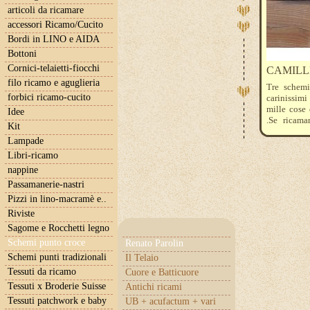
articoli da ricamare
accessori Ricamo/Cucito
Bordi in LINO e AIDA
Bottoni
Cornici-telaietti-fiocchi
CAMILL
filo ricamo e aguglieria
Tre schemi
forbici ricamo-cucito
carinissimi
mille cose 
Idee
.Se ricama
Kit
Rocche Dmc
Lampade
cambio dell
Libri-ricamo
nappine
Passamanerie-nastri
Pizzi in lino-macramè e..
Riviste
Sagome e Rocchetti legno
Schemi punto croce
Renato Parolin
Schemi punti tradizionali
Il Telaio
Tessuti da ricamo
Cuore e Batticuore
Tessuti x Broderie Suisse
Antichi ricami
Tessuti patchwork e baby
UB + acufactum + vari