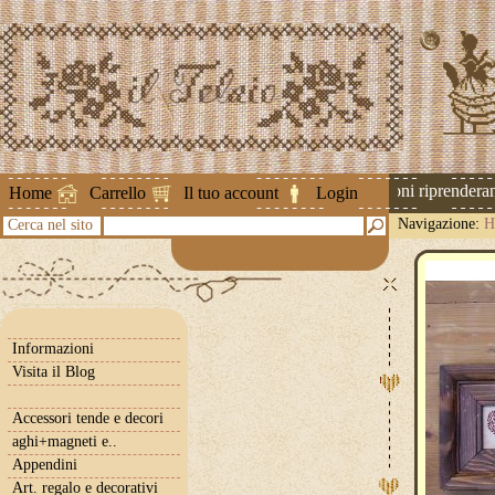
Attenzione ! Le spedizioni riprenderanno
Home
Carrello
Il tuo account
Login
Navigazione:
H
Cerca nel sito
Informazioni
Visita il Blog
Accessori tende e decori
aghi+magneti e..
Appendini
Art. regalo e decorativi