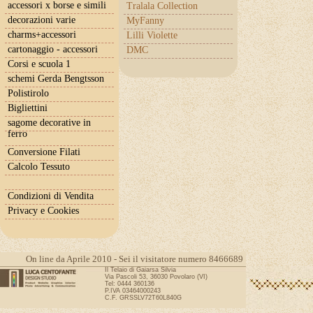
accessori x borse e simili
Tralala Collection
decorazioni varie
MyFanny
charms+accessori
Lilli Violette
cartonaggio - accessori
DMC
Corsi e scuola 1
schemi Gerda Bengtsson
Polistirolo
Bigliettini
sagome decorative in
ferro
Conversione Filati
Calcolo Tessuto
Condizioni di Vendita
Privacy e Cookies
On line da Aprile 2010 - Sei il visitatore numero 8466689
Il Telaio di Gaiarsa Silvia
Via Pascoli 53, 36030 Povolaro (VI)
Tel: 0444 360136
P.IVA 03464000243
C.F. GRSSLV72T60L840G