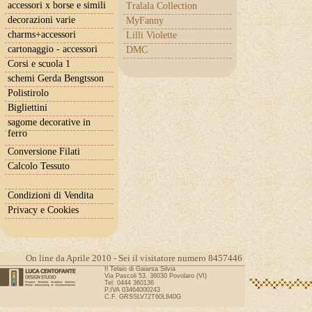
accessori x borse e simili
Tralala Collection
decorazioni varie
MyFanny
charms+accessori
Lilli Violette
cartonaggio - accessori
DMC
Corsi e scuola 1
schemi Gerda Bengtsson
Polistirolo
Bigliettini
sagome decorative in
ferro
Conversione Filati
Calcolo Tessuto
Condizioni di Vendita
Privacy e Cookies
On line da Aprile 2010 - Sei il visitatore numero 8457446
Il Telaio di Gaiarsa Silvia
Via Pascoli 53, 36030 Povolaro (VI)
Tel: 0444 360136
P.IVA 03464000243
C.F. GRSSLV72T60L840G