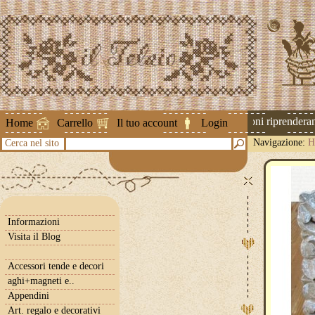
Attenzione ! Le spedizioni riprenderanno
Home
Carrello
Il tuo account
Login
Navigazione:
H
Cerca nel sito
Informazioni
Visita il Blog
Accessori tende e decori
aghi+magneti e..
Appendini
Art. regalo e decorativi