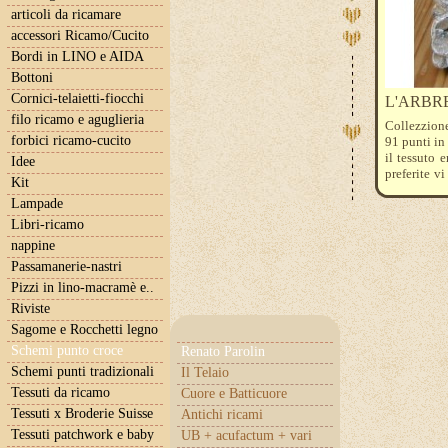
articoli da ricamare
accessori Ricamo/Cucito
Bordi in LINO e AIDA
Bottoni
Cornici-telaietti-fiocchi
L'ARBRE
filo ricamo e aguglieria
Collezzion
forbici ricamo-cucito
91 punti in
il tessuto 
Idee
preferite v
Kit
molto in mo
Lampade
ad essere c
colore.
Libri-ricamo
se ti piace
nappine
.
Passamanerie-nastri
Pizzi in lino-macramè e..
Riviste
Sagome e Rocchetti legno
Schemi punto croce
Renato Parolin
Schemi punti tradizionali
Il Telaio
Tessuti da ricamo
Cuore e Batticuore
Tessuti x Broderie Suisse
Antichi ricami
Tessuti patchwork e baby
UB + acufactum + vari