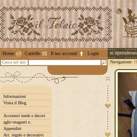
Attenzione ! Le spedizioni riprenderanno 
Home
Carrello
Il tuo account
Login
Navigazione:
H
Cerca nel sito
Informazioni
Visita il Blog
Accessori tende e decori
aghi+magneti e..
Appendini
Art. regalo e decorativi