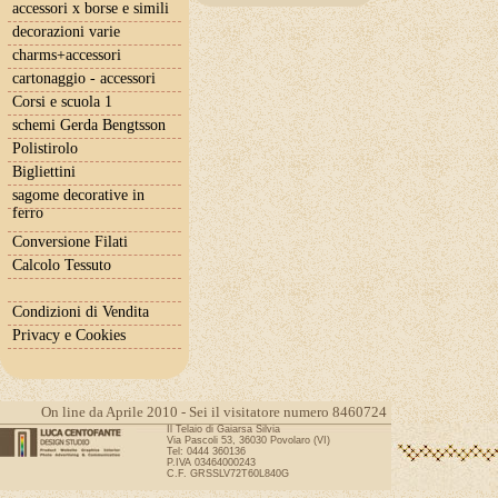
accessori x borse e simili
decorazioni varie
charms+accessori
cartonaggio - accessori
Corsi e scuola 1
schemi Gerda Bengtsson
Polistirolo
Bigliettini
sagome decorative in
ferro
Conversione Filati
Calcolo Tessuto
Condizioni di Vendita
Privacy e Cookies
On line da Aprile 2010 - Sei il visitatore numero 8460724
Il Telaio di Gaiarsa Silvia
Via Pascoli 53, 36030 Povolaro (VI)
Tel: 0444 360136
P.IVA 03464000243
C.F. GRSSLV72T60L840G