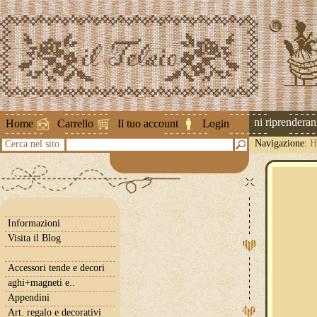
Attenzione ! Le spedizioni riprenderanno
Home
Carrello
Il tuo account
Login
Navigazione:
H
Cerca nel sito
Informazioni
Visita il Blog
Accessori tende e decori
aghi+magneti e..
Appendini
Art. regalo e decorativi