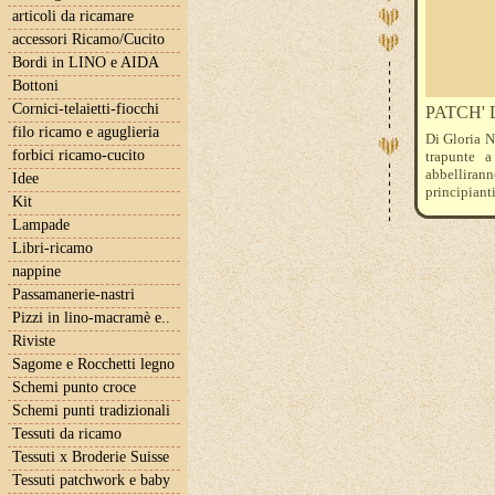
articoli da ricamare
accessori Ricamo/Cucito
Bordi in LINO e AIDA
Bottoni
Cornici-telaietti-fiocchi
PATCH'
filo ricamo e aguglieria
Di Gloria N
forbici ricamo-cucito
trapunte a
abbelliran
Idee
principiant
Kit
voi.
Lampade
Libri-ricamo
nappine
Passamanerie-nastri
Pizzi in lino-macramè e..
Riviste
Sagome e Rocchetti legno
Schemi punto croce
Schemi punti tradizionali
Tessuti da ricamo
Tessuti x Broderie Suisse
Tessuti patchwork e baby