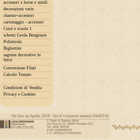
accessori x borse e simili
decorazioni varie
charms+accessori
cartonaggio - accessori
Corsi e scuola 1
schemi Gerda Bengtsson
Polistirolo
Bigliettini
sagome decorative in
ferro
Conversione Filati
Calcolo Tessuto
Condizioni di Vendita
Privacy e Cookies
On line da Aprile 2010 - Sei il visitatore numero 8440516
Il Telaio di Gaiarsa Silvia
Via Pascoli 53, 36030 Povolaro (VI)
Tel: 0444 360136
P.IVA 03464000243
C.F. GRSSLV72T60L840G