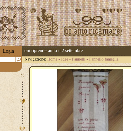
 Le spedizioni riprenderanno il 2 settembre
Login
Navigazione:
Home
-
Idee
-
Pannelli
-
Pannello famiglia