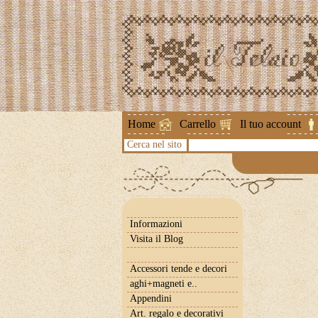
Attenzione !
Home
Carrello
Il tuo account
Cerca nel sito
Informazioni
Visita il Blog
Accessori tende e decori
aghi+magneti e..
Appendini
Art. regalo e decorativi