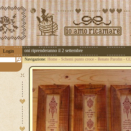
 Le spedizioni riprenderanno il 2 settembre
Login
Navigazione:
Home
-
Schemi punto croce
-
Renato Parolin
-
CO