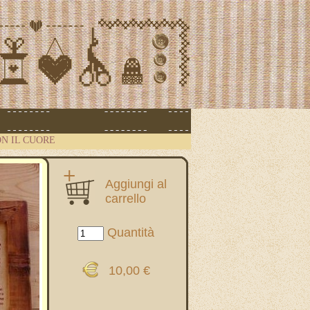
N IL CUORE
Aggiungi al
carrello
Quantità
10,00 €