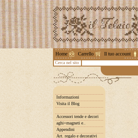
Attenzione !
Home
Carrello
Il tuo account
Cerca nel sito
Informazioni
Visita il Blog
Accessori tende e decori
aghi+magneti e..
Appendini
Art. regalo e decorativi