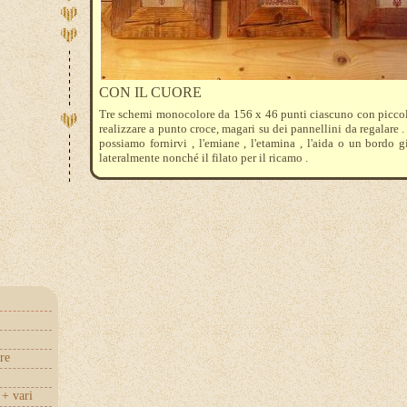
CON IL CUORE
Tre schemi monocolore da 156 x 46 punti ciascuno con piccol
realizzare a punto croce, magari su dei pannellini da regalare .
possiamo fornirvi , l'emiane , l'etamina , l'aida o un bordo gi
lateralmente nonché il filato per il ricamo .
re
+ vari