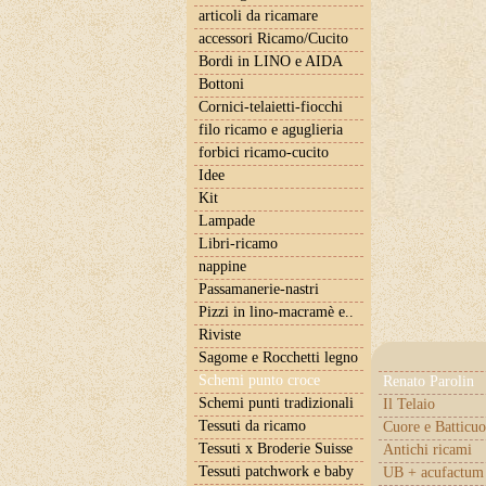
articoli da ricamare
accessori Ricamo/Cucito
Bordi in LINO e AIDA
Bottoni
Cornici-telaietti-fiocchi
filo ricamo e aguglieria
forbici ricamo-cucito
Idee
Kit
Lampade
Libri-ricamo
nappine
Passamanerie-nastri
Pizzi in lino-macramè e..
Riviste
Sagome e Rocchetti legno
Schemi punto croce
Renato Parolin
Schemi punti tradizionali
Il Telaio
Tessuti da ricamo
Cuore e Batticuo
Tessuti x Broderie Suisse
Antichi ricami
Tessuti patchwork e baby
UB + acufactum 