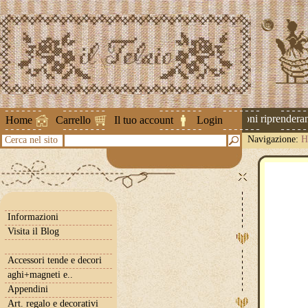
Attenzione ! Le spedizioni riprenderanno
Home
Carrello
Il tuo account
Login
Navigazione:
H
Cerca nel sito
Informazioni
Visita il Blog
Accessori tende e decori
aghi+magneti e..
Appendini
Art. regalo e decorativi