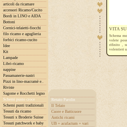
articoli da ricamare
accessori Ricamo/Cucito
Bordi in LINO e AIDA
Bottoni
Cornici-telaietti-fiocchi
VITA S
filo ricamo e aguglieria
Schema mon
forbici ricamo-cucito
volete poss
rifinito , 
Idee
volentieri 
Kit
Lampade
Libri-ricamo
nappine
Passamanerie-nastri
Pizzi in lino-macramè e..
Riviste
Sagome e Rocchetti legno
Schemi punto croce
Renato Parolin
Schemi punti tradizionali
Il Telaio
Tessuti da ricamo
Cuore e Batticuore
Tessuti x Broderie Suisse
Antichi ricami
Tessuti patchwork e baby
UB + acufactum + vari