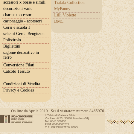
accessori x borse e simili
Tralala Collection
decorazioni varie
MyFanny
charms+accessori
Lilli Violette
cartonaggio - accessori
DMC
Corsi e scuola 1
schemi Gerda Bengtsson
Polistirolo
Bigliettini
sagome decorative in
ferro
Conversione Filati
Calcolo Tessuto
Condizioni di Vendita
Privacy e Cookies
On line da Aprile 2010 - Sei il visitatore numero 8465976
Il Telaio di Gaiarsa Silvia
Via Pascoli 53, 36030 Povolaro (VI)
Tel: 0444 360136
P.IVA 03464000243
C.F. GRSSLV72T60L840G