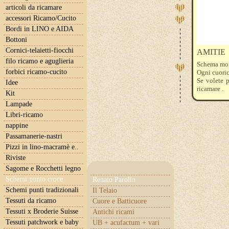
articoli da ricamare
accessori Ricamo/Cucito
Bordi in LINO e AIDA
Bottoni
Cornici-telaietti-fiocchi
AMITIE
filo ricamo e aguglieria
Schema mon
forbici ricamo-cucito
Ogni cuoric
Se volete p
Idee
ricamare .
Kit
Lampade
Libri-ricamo
nappine
Passamanerie-nastri
Pizzi in lino-macramè e..
Riviste
Sagome e Rocchetti legno
Schemi punto croce
Renato Parolin
Schemi punti tradizionali
Il Telaio
Tessuti da ricamo
Cuore e Batticuore
Tessuti x Broderie Suisse
Antichi ricami
Tessuti patchwork e baby
UB + acufactum + vari