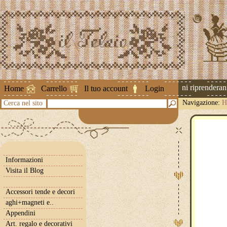
Attenzione ! Le spedizioni riprenderanno 
Home
Carrello
Il tuo account
Login
Navigazione:
H
Cerca nel sito
Informazioni
Visita il Blog
Accessori tende e decori
aghi+magneti e..
Appendini
Art. regalo e decorativi