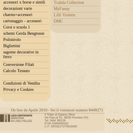
accessori x borse e simili
Tralala Collection
decorazioni varie
MyFanny
charms+accessori
Lilli Violette
cartonaggio - accessori
DMC
Corsi e scuola 1
schemi Gerda Bengtsson
Polistirolo
Bigliettini
sagome decorative in
ferro
Conversione Filati
Calcolo Tessuto
Condizioni di Vendita
Privacy e Cookies
On line da Aprile 2010 - Sei il visitatore numero 8449271
Il Telaio di Gaiarsa Silvia
Via Pascoli 53, 36030 Povolaro (VI)
Tel: 0444 360136
P.IVA 03464000243
C.F. GRSSLV72T60L840G