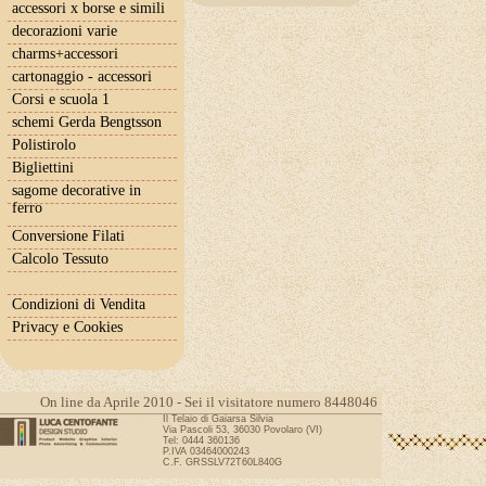
accessori x borse e simili
decorazioni varie
charms+accessori
cartonaggio - accessori
Corsi e scuola 1
schemi Gerda Bengtsson
Polistirolo
Bigliettini
sagome decorative in
ferro
Conversione Filati
Calcolo Tessuto
Condizioni di Vendita
Privacy e Cookies
On line da Aprile 2010 - Sei il visitatore numero 8448046
Il Telaio di Gaiarsa Silvia
Via Pascoli 53, 36030 Povolaro (VI)
Tel: 0444 360136
P.IVA 03464000243
C.F. GRSSLV72T60L840G