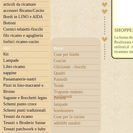
articoli da ricamare
accessori Ricamo/Cucito
Bordi in LINO e AIDA
Bottoni
Cornici-telaietti-fiocchi
SHOPPE
filo ricamo e aguglieria
La borsa sh
forbici ricamo-cucito
Realizzata 
utilizzi,i
Idee
Borse
ricamata sa
Kit
Cose per bimbi
cuore.Su or
Lampade
Cuscini
Libri-ricamo
Ghirlande - fiocchi
nappine
Quadri
Passamanerie-nastri
Pannelli
Pizzi in lino-macramè e..
Tende
Riviste
Trapunte-testiere-
scaldapiedi
Sagome e Rocchetti legno
Diversi
Schemi punto croce
lampade
Schemi punti tradizionali
bomboniere
Tessuti da ricamo
Cose per la cucina
Tessuti x Broderie Suisse
addobbi natalizi
Tessuti patchwork e baby