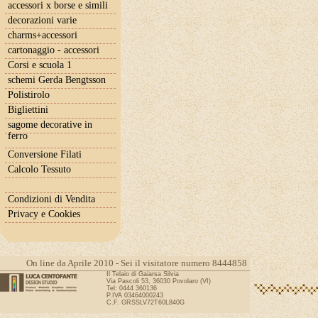
accessori x borse e simili
decorazioni varie
charms+accessori
cartonaggio - accessori
Corsi e scuola 1
schemi Gerda Bengtsson
Polistirolo
Bigliettini
sagome decorative in
ferro
Conversione Filati
Calcolo Tessuto
Condizioni di Vendita
Privacy e Cookies
On line da Aprile 2010 - Sei il visitatore numero 8444858
Il Telaio di Gaiarsa Silvia
Via Pascoli 53, 36030 Povolaro (VI)
Tel: 0444 360136
P.IVA 03464000243
C.F. GRSSLV72T60L840G