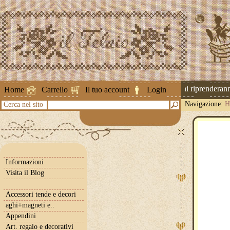
Attenzione ! Le spedizioni riprenderanno 
Home
Carrello
Il tuo account
Login
Navigazione:
H
Cerca nel sito
Informazioni
Visita il Blog
Accessori tende e decori
aghi+magneti e..
Appendini
Art. regalo e decorativi