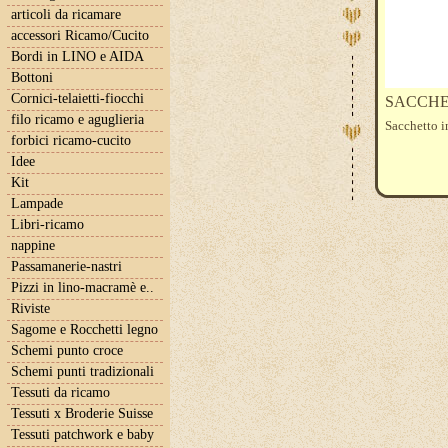
articoli da ricamare
accessori Ricamo/Cucito
Bordi in LINO e AIDA
Bottoni
Cornici-telaietti-fiocchi
SACCHE
filo ricamo e aguglieria
Sacchetto i
forbici ricamo-cucito
Idee
Kit
Lampade
Libri-ricamo
nappine
Passamanerie-nastri
Pizzi in lino-macramè e..
Riviste
Sagome e Rocchetti legno
Schemi punto croce
Schemi punti tradizionali
Tessuti da ricamo
Tessuti x Broderie Suisse
Tessuti patchwork e baby