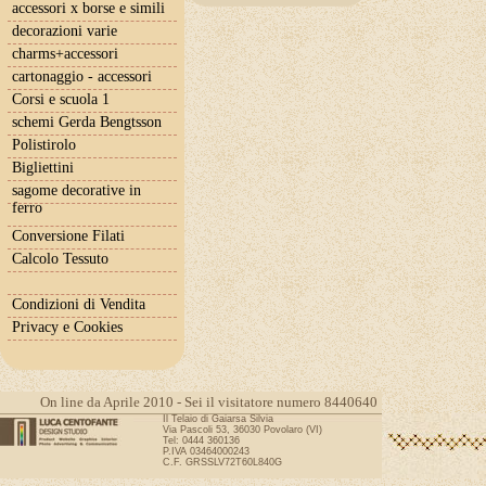
accessori x borse e simili
decorazioni varie
charms+accessori
cartonaggio - accessori
Corsi e scuola 1
schemi Gerda Bengtsson
Polistirolo
Bigliettini
sagome decorative in
ferro
Conversione Filati
Calcolo Tessuto
Condizioni di Vendita
Privacy e Cookies
On line da Aprile 2010 - Sei il visitatore numero 8440640
Il Telaio di Gaiarsa Silvia
Via Pascoli 53, 36030 Povolaro (VI)
Tel: 0444 360136
P.IVA 03464000243
C.F. GRSSLV72T60L840G