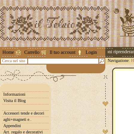
Attenzione ! Le spedizioni riprenderanno
Home
Carrello
Il tuo account
Login
Navigazione:
H
Cerca nel sito
Informazioni
Visita il Blog
Accessori tende e decori
aghi+magneti e..
Appendini
Art. regalo e decorativi