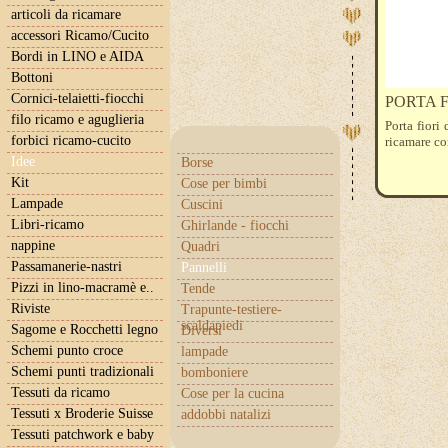
articoli da ricamare
accessori Ricamo/Cucito
Bordi in LINO e AIDA
Bottoni
Cornici-telaietti-fiocchi
PORTA F
filo ricamo e aguglieria
Porta fiori
forbici ricamo-cucito
ricamare co
Idee
Borse
Kit
Cose per bimbi
Lampade
Cuscini
Libri-ricamo
Ghirlande - fiocchi
nappine
Quadri
Passamanerie-nastri
Pannelli
Pizzi in lino-macramè e..
Tende
Riviste
Trapunte-testiere-
scaldapiedi
Sagome e Rocchetti legno
Diversi
Schemi punto croce
lampade
Schemi punti tradizionali
bomboniere
Tessuti da ricamo
Cose per la cucina
Tessuti x Broderie Suisse
addobbi natalizi
Tessuti patchwork e baby