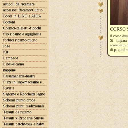
articoli da ricamare
accessori Ricamo/Cucito
Bordi in LINO e AIDA
Bottoni
Cornici-telaietti-fiocchi
CORSO S
filo ricamo e aguglieria
Il corso dur
forbici ricamo-cucito
Si impara 
scambiato,o
Idee
di p. quadro
Kit
Si realizza 
Lampade
Costa 10 eu
persone per
Libri-ricamo
nappine
I corsi non
Passamanerie-nastri
si possono 
giovedì o v
Pizzi in lino-macramè e..
Riviste
Sagome e Rocchetti legno
Schemi punto croce
Schemi punti tradizionali
Tessuti da ricamo
Tessuti x Broderie Suisse
Tessuti patchwork e baby