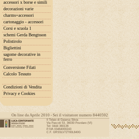
accessori x borse e simili
decorazioni varie
charms+accessori
cartonaggio - accessori
Corsi e scuola 1
schemi Gerda Bengtsson
Polistirolo
Bigliettini
sagome decorative in
ferro
Conversione Filati
Calcolo Tessuto
Condizioni di Vendita
Privacy e Cookies
On line da Aprile 2010 - Sei il visitatore numero 8440592
Il Telaio di Gaiarsa Silvia
Via Pascoli 53, 36030 Povolaro (VI)
Tel: 0444 360136
P.IVA 03464000243
C.F. GRSSLV72T60L840G