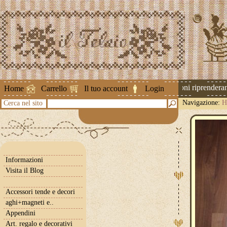
Attenzione ! Le spedizioni riprenderanno
Home
Carrello
Il tuo account
Login
Navigazione:
H
Cerca nel sito
Informazioni
Visita il Blog
Accessori tende e decori
aghi+magneti e..
Appendini
Art. regalo e decorativi