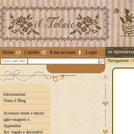
Attenzione ! Le spedizioni riprenderanno
Home
Carrello
Il tuo account
Login
Navigazione:
H
Cerca nel sito
Informazioni
Visita il Blog
Accessori tende e decori
aghi+magneti e..
Appendini
Art. regalo e decorativi