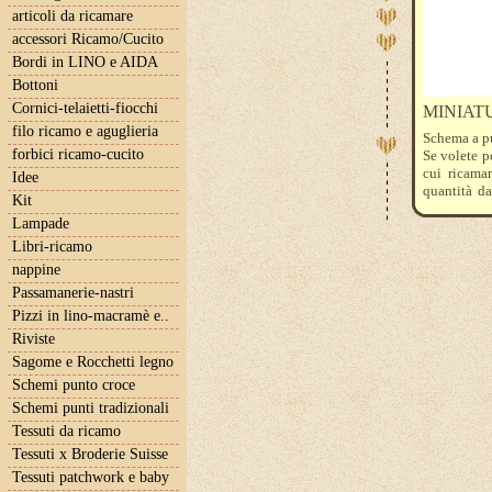
articoli da ricamare
accessori Ricamo/Cucito
Bordi in LINO e AIDA
Bottoni
Cornici-telaietti-fiocchi
MINIAT
filo ricamo e aguglieria
Schema a p
forbici ricamo-cucito
Se volete p
cui ricamar
Idee
quantità d
Kit
801 782 84
Lampade
Libri-ricamo
nappine
Passamanerie-nastri
Pizzi in lino-macramè e..
Riviste
Sagome e Rocchetti legno
Schemi punto croce
Schemi punti tradizionali
Tessuti da ricamo
Tessuti x Broderie Suisse
Tessuti patchwork e baby