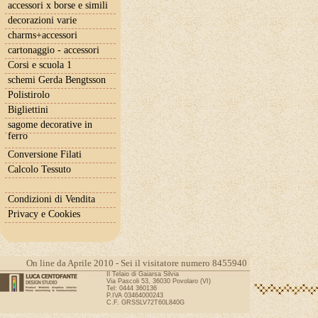
accessori x borse e simili
decorazioni varie
charms+accessori
cartonaggio - accessori
Corsi e scuola 1
schemi Gerda Bengtsson
Polistirolo
Bigliettini
sagome decorative in
ferro
Conversione Filati
Calcolo Tessuto
Condizioni di Vendita
Privacy e Cookies
On line da Aprile 2010 - Sei il visitatore numero 8455940
Il Telaio di Gaiarsa Silvia
Via Pascoli 53, 36030 Povolaro (VI)
Tel: 0444 360136
P.IVA 03464000243
C.F. GRSSLV72T60L840G