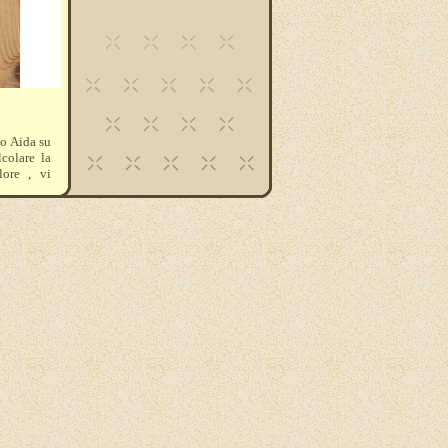
 o Aida su
lcolare la
lore , vi
ere molto
colore .