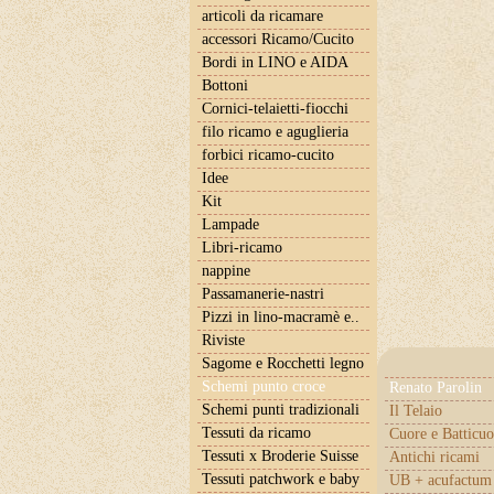
articoli da ricamare
accessori Ricamo/Cucito
Bordi in LINO e AIDA
Bottoni
Cornici-telaietti-fiocchi
filo ricamo e aguglieria
forbici ricamo-cucito
Idee
Kit
Lampade
Libri-ricamo
nappine
Passamanerie-nastri
Pizzi in lino-macramè e..
Riviste
Sagome e Rocchetti legno
Schemi punto croce
Renato Parolin
Schemi punti tradizionali
Il Telaio
Tessuti da ricamo
Cuore e Batticuo
Tessuti x Broderie Suisse
Antichi ricami
Tessuti patchwork e baby
UB + acufactum 