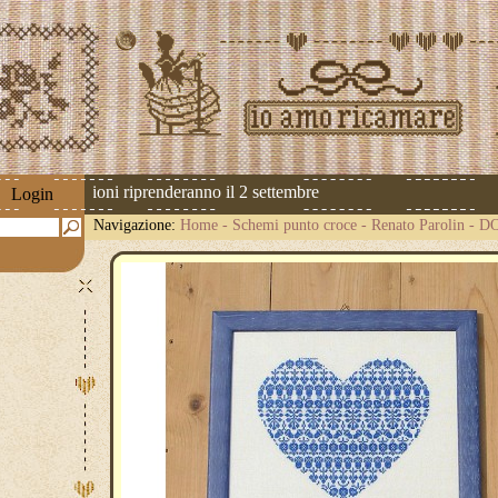
! Le spedizioni riprenderanno il 2 settembre
Login
Navigazione:
Home
-
Schemi punto croce
-
Renato Parolin
-
D