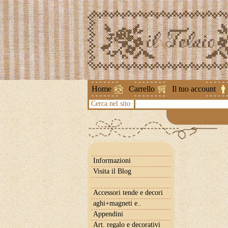
Attenzione 
Home
Carrello
Il tuo account
Cerca nel sito
Informazioni
Visita il Blog
Accessori tende e decori
aghi+magneti e..
Appendini
Art. regalo e decorativi