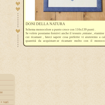
DONI DELLA NATURA
Schema monocolore a punto croce con 116x139 punti .
Se volete possiamo fornirvi anche il tessuto ,emiane , etamine
cui ricamare , fateci sapere cosa preferite vi aiuteremo a ca
quantità da acquistare.se ricamate molto con il monoco
consigliamo l'acquisto delle rocche Dmc , oltre ad ess
convenienti , risolverete il problema del cambio delle cotte di 
re
+ vari