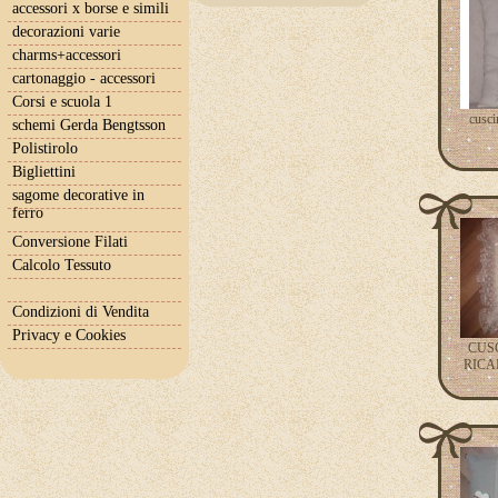
accessori x borse e simili
decorazioni varie
charms+accessori
cartonaggio - accessori
Corsi e scuola 1
cusci
schemi Gerda Bengtsson
Polistirolo
Bigliettini
sagome decorative in
ferro
Conversione Filati
Calcolo Tessuto
Condizioni di Vendita
Privacy e Cookies
CUSC
RICAM