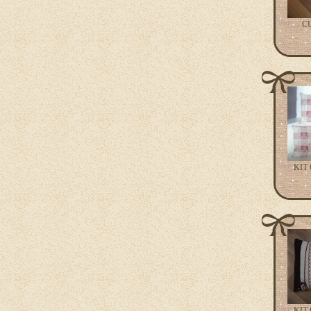
C
KIT
KIT