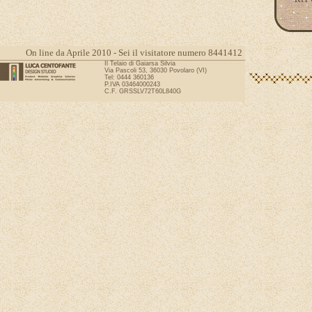
On line da Aprile 2010 - Sei il visitatore numero 8441412
Il Telaio di Gaiarsa Silvia
Via Pascoli 53, 36030 Povolaro (VI)
Tel: 0444 360136
P.IVA 03464000243
C.F. GRSSLV72T60L840G