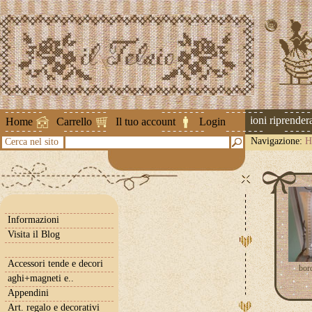
Attenzione ! Le spedizioni riprenderann
Home
Carrello
Il tuo account
Login
Navigazione:
H
Cerca nel sito
Informazioni
Visita il Blog
Accessori tende e decori
bor
aghi+magneti e..
Appendini
Art. regalo e decorativi